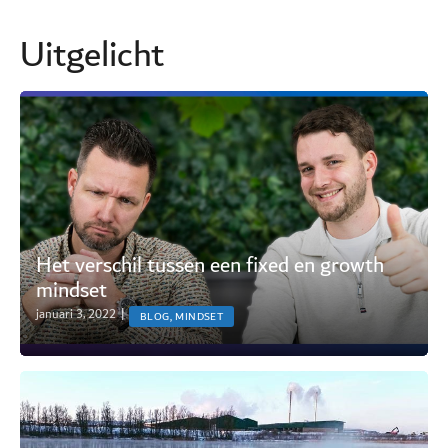
Uitgelicht
Het verschil tussen een fixed en growth
mindset
januari 3, 2022
|
BLOG, MINDSET