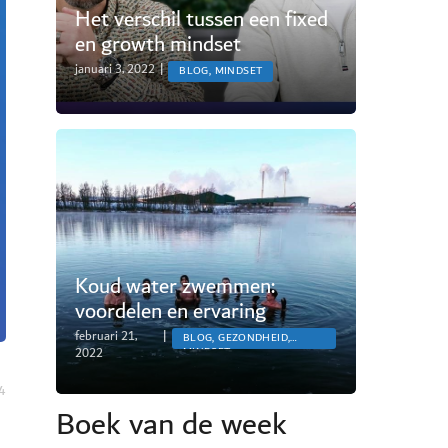
Het verschil tussen een fixed
en growth mindset
januari 3, 2022
|
BLOG, MINDSET
Koud water zwemmen:
voordelen en ervaring
februari 21,
|
BLOG, GEZONDHEID,
2022
MINDSET
4
Boek van de week