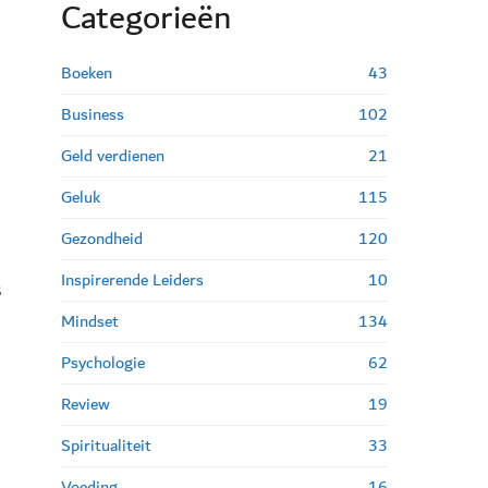
Categorie
ë
n
Boeken
43
Business
102
Geld verdienen
21
Geluk
115
d
Gezondheid
120
Inspirerende Leiders
10
s
Mindset
134
Psychologie
62
Review
19
Spiritualiteit
33
Voeding
16