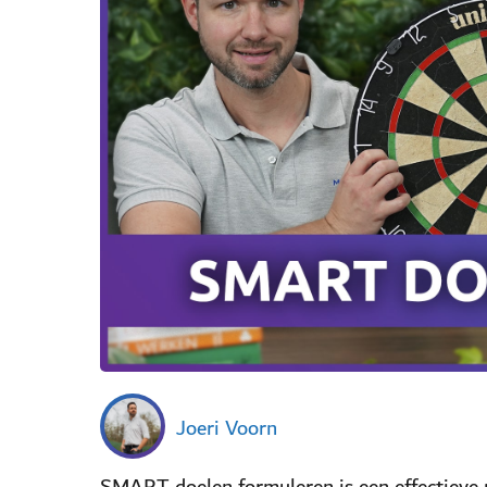
Joeri Voorn
SMART doelen formuleren is een effectieve m