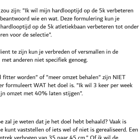
zou zijn: "Ik wil mijn hardlooptijd op de 5k verbeteren
 beantwoord wie en wat. Deze formulering kun je
 hardlooptijd op de 5k atletiekbaan verbeteren tot onder
en voor de selectie".
ient te zijn kun je verbreden of versmallen in de
n met anderen niet specifiek genoeg.
wil fitter worden" of "meer omzet behalen" zijn NIET
eker formuleert WAT het doel is. "Ik wil 3 keer per week
mijn omzet met 40% laten stijgen".
 zal je weten dat je het doel hebt behaald? Vaak is
e kunt vaststellen of iets wel of niet is gerealiseerd. Een
omtrek verhogen van 35 naar 45 cm." Of ik wil de