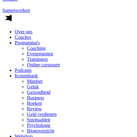
Samenwerken
Over ons
Coaches
Programma's
Coaching
Evenementen
Trainingen
Online cursussen
Podcasts
Kennisbank
Mindset
Geluk
Gezondheid
Business
Boeken
Review
Geld verdienen
Spiritualiteit
Psychologie
Blogoverzicht
Webshop