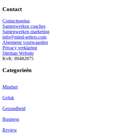
Contact
Contactpagina
Samenwerken coaches
Samenwerken marketing
info@mind-setters.com
Algemene voorwaarden
Privacy verklaring
Sitemap Website
KvK: 89482875
Categorieën
Mindset
Geluk
Gezondheid
Business
Review