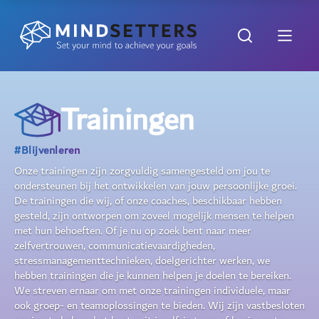
Trainingen
#Blijvenleren
Onze trainingen zijn zorgvuldig samengesteld om jou te
ondersteunen bij het ontwikkelen van jouw persoonlijke groei.
De trainingen die wij, of onze coaches, beschikbaar hebben
gesteld, zijn ontworpen om zoveel mogelijk mensen te helpen
met hun behoeften. Of je nu op zoek bent naar meer
zelfvertrouwen, communicatievaardigheden,
stressmanagementtechnieken, doelgerichter werken, we
hebben trainingen die je kunnen helpen je doelen te bereiken.
We streven ernaar om met onze trainingen individuele, maar
ook groep- en teamoplossingen te bieden. Wij zijn vastbesloten