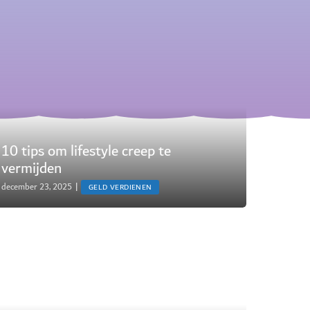
10 tips om lifestyle creep te
vermijden
december 23, 2025
|
GELD VERDIENEN