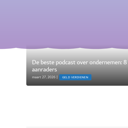
De beste podcast over ondernemen: 8
aanraders
maart 27, 2026
|
GELD VERDIENEN