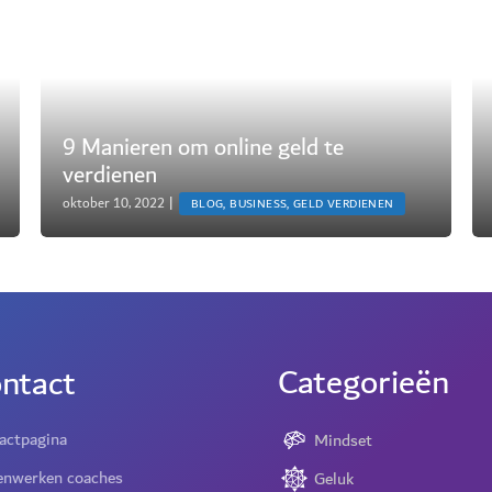
9 Manieren om online geld te
verdienen
oktober 10, 2022
|
BLOG, BUSINESS, GELD VERDIENEN
Categorieën
ntact
actpagina
Mindset
nwerken coaches
Geluk