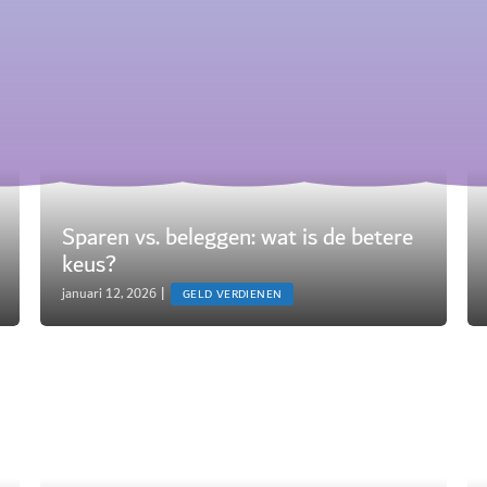
Sparen vs. beleggen: wat is de betere
keus?
januari 12, 2026
|
GELD VERDIENEN