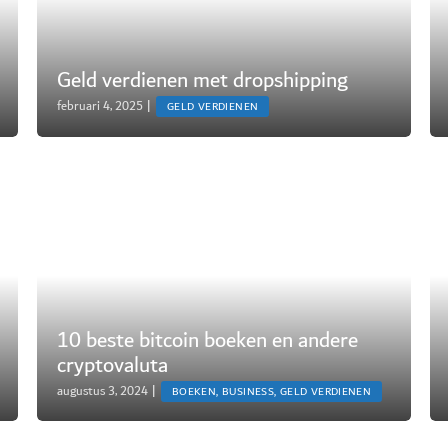
Geld verdienen met dropshipping
februari 4, 2025
|
GELD VERDIENEN
10 beste bitcoin boeken en andere
cryptovaluta
augustus 3, 2024
|
BOEKEN, BUSINESS, GELD VERDIENEN