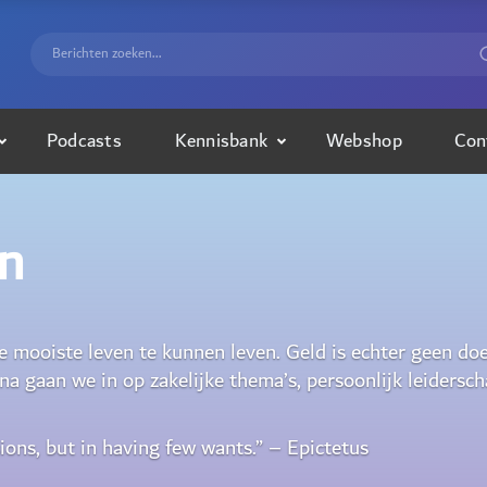
Podcasts
Kennisbank
Webshop
Con
n
je mooiste leven te kunnen leven. Geld is echter geen d
na gaan we in op zakelijke thema’s, persoonlijk leidersc
ions, but in having few wants.” – Epictetus