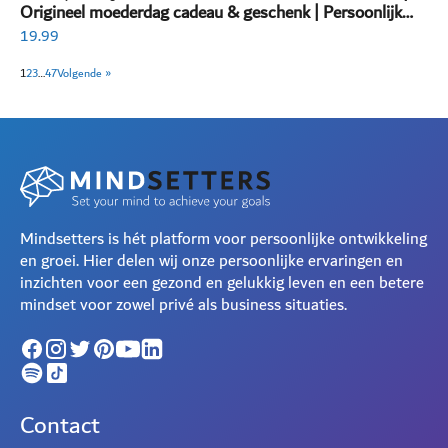
Origineel moederdag cadeau & geschenk | Persoonlijk
invulboek volwassenen
19.99
1
2
3
…
47
Volgende »
Mindsetters is hét platform voor persoonlijke ontwikkeling
en groei. Hier delen wij onze persoonlijke ervaringen en
inzichten voor een gezond en gelukkig leven en een betere
mindset voor zowel privé als business situaties.
Contact