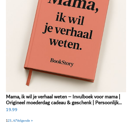
Mama, ik wil je verhaal weten – Invulboek voor mama |
Origineel moederdag cadeau & geschenk | Persoonlijk
invulboek volwassenen
19.99
1
2
3
…
47
Volgende »