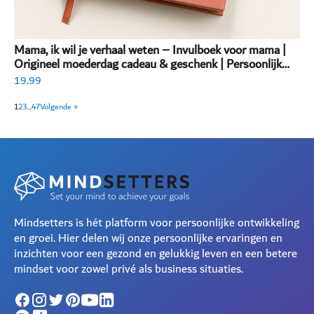
Mama, ik wil je verhaal weten – Invulboek voor mama |
Origineel moederdag cadeau & geschenk | Persoonlijk
invulboek volwassenen
19.99
1
2
3
…
47
Volgende »
Mindsetters is hét platform voor persoonlijke ontwikkeling
en groei. Hier delen wij onze persoonlijke ervaringen en
inzichten voor een gezond en gelukkig leven en een betere
mindset voor zowel privé als business situaties.