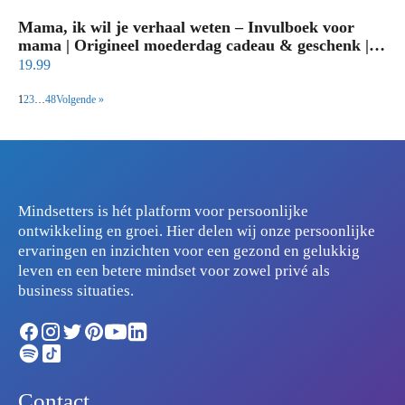
Mama, ik wil je verhaal weten – Invulboek voor
mama | Origineel moederdag cadeau & geschenk |
Persoonlijk invulboek volwassenen
19.99
1
2
3
…
48
Volgende »
Mindsetters is hét platform voor persoonlijke
ontwikkeling en groei. Hier delen wij onze persoonlijke
ervaringen en inzichten voor een gezond en gelukkig
leven en een betere mindset voor zowel privé als
business situaties.
Contact