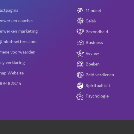
actpagina
Mindset
nwerken coaches
Geluk
nwerken marketing
Gezondheid
@mind-setters.com
Business
mene voorwaarden
Review
acy verklaring
Boeken
map Website
Geld verdienen
 89482875
Spiritualiteit
Psychologie