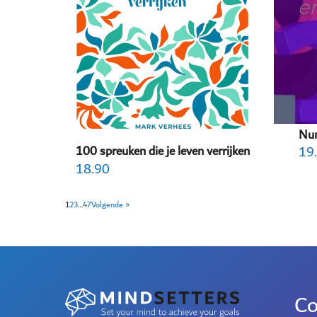
Num
100 spreuken die je leven verrijken
19
18.90
1
2
3
…
47
Volgende »
Co