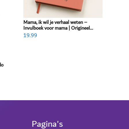
Mama, ik wil je verhaal weten –
Invulboek voor mama | Origineel
moederdag cadeau & geschenk |
19.99
Persoonlijk invulboek volwassenen
do
Pagina's