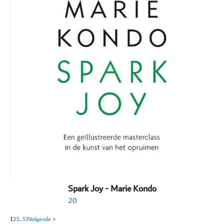
Spark Joy - Marie Kondo
20
1
2
3
…
53
Volgende »