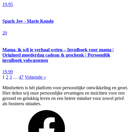
19.95
Spark Joy - Marie Kondo
20
Mama, ik wil je verhaal weten – Invulboek voor mama |
Origineel moederdag cadeau & geschenk | Persoonlijk
invulboek volwassenen
19.99
1
2
3
…
47
Volgende »
Mindsetters is hét platform voor persoonlijke ontwikkeling en groei.
Hier delen wij onze persoonlijke ervaringen en inzichten voor een
gezond en gelukkig leven en een betere mindset voor zowel privé
als business situaties.