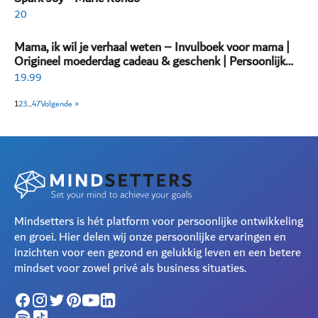
20
Mama, ik wil je verhaal weten – Invulboek voor mama |
Origineel moederdag cadeau & geschenk | Persoonlijk
invulboek volwassenen
19.99
1
2
3
…
47
Volgende »
Mindsetters is hét platform voor persoonlijke ontwikkeling
en groei. Hier delen wij onze persoonlijke ervaringen en
inzichten voor een gezond en gelukkig leven en een betere
mindset voor zowel privé als business situaties.