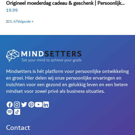
Origineel moederdag cadeau & geschenk | Persoonlijk
invulboek volwassenen
19.99
1
2
3
…
47
Volgende »
Mindsetters is hét platform voor persoonlijke ontwikkeling
en groei. Hier delen wij onze persoonlijke ervaringen en
inzichten voor een gezond en gelukkig leven en een betere
mindset voor zowel privé als business situaties.
Contact