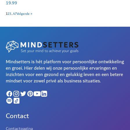
invulboek volwassenen
19.99
1
2
3
…
47
Volgende »
Mindsetters is hét platform voor persoonlijke ontwikkeling
en groei. Hier delen wij onze persoonlijke ervaringen en
inzichten voor een gezond en gelukkig leven en een betere
mindset voor zowel privé als business situaties.
Contact
Contactpagina