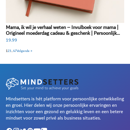
Mama, ik wil je verhaal weten – Invulboek voor mama |
Origineel moederdag cadeau & geschenk | Persoonlijk
invulboek volwassenen
19.99
1
2
3
…
47
Volgende »
Mindsetters is hét platform voor persoonlijke ontwikkeling
en groei. Hier delen wij onze persoonlijke ervaringen en
inzichten voor een gezond en gelukkig leven en een betere
mindset voor zowel privé als business situaties.