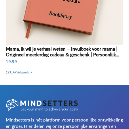
Mama, ik wil je verhaal weten – Invulboek voor mama |
Origineel moederdag cadeau & geschenk | Persoonlijk
invulboek volwassenen
19.99
1
2
3
…
47
Volgende »
Mindsetters is hét platform voor persoonlijke ontwikkeling
en groei. Hier delen wij onze persoonlijke ervaringen en