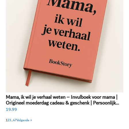
Mama, ik wil je verhaal weten – Invulboek voor mama |
Origineel moederdag cadeau & geschenk | Persoonlijk
invulboek volwassenen
19.99
1
2
3
…
47
Volgende »