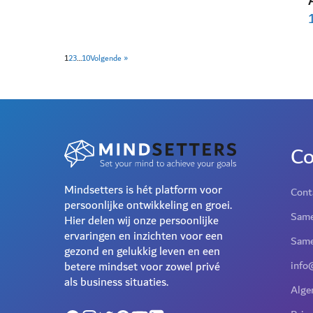
1
2
3
…
10
Volgende »
Co
Mindsetters is hét platform voor
Cont
persoonlijke ontwikkeling en groei.
Same
Hier delen wij onze persoonlijke
ervaringen en inzichten voor een
Same
gezond en gelukkig leven en een
info
betere mindset voor zowel privé
als business situaties.
Alge