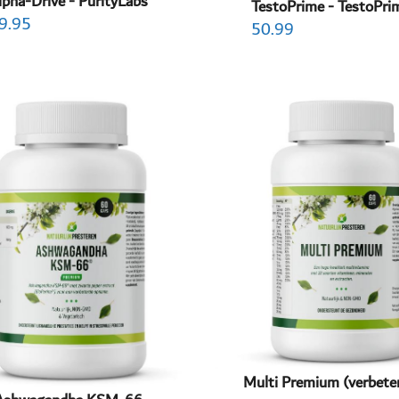
lpha-Drive - PurityLabs
TestoPrime - TestoPri
9.95
50.99
Multi Premium (verbeter