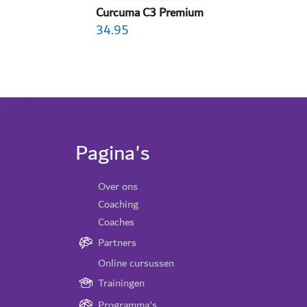
Curcuma C3 Premium
34.95
Pagina's
Over ons
Coaching
Coaches
Partners
Online cursussen
Trainingen
Programma's