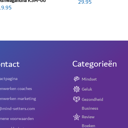
Ashwagandha KSM-66
29.95
19.95
Categorieën
ntact
actpagina
Mindset
nwerken coaches
Geluk
nwerken marketing
Gezondheid
Business
@mind-setters.com
Review
mene voorwaarden
Boeken