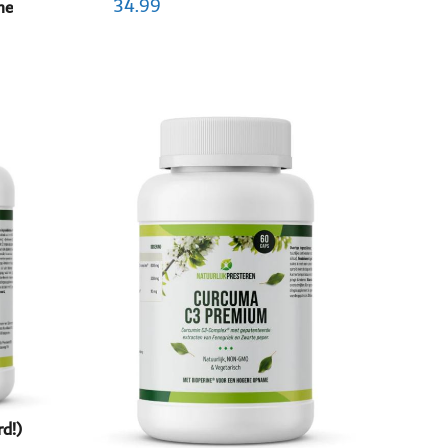
34.99
me
d!)