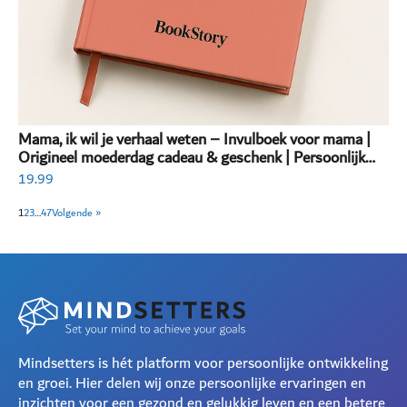
Mama, ik wil je verhaal weten – Invulboek voor mama |
Origineel moederdag cadeau & geschenk | Persoonlijk
invulboek volwassenen
19.99
1
2
3
…
47
Volgende »
Mindsetters is hét platform voor persoonlijke ontwikkeling
en groei. Hier delen wij onze persoonlijke ervaringen en
inzichten voor een gezond en gelukkig leven en een betere