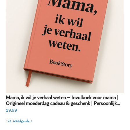
Mama, ik wil je verhaal weten – Invulboek voor mama |
Origineel moederdag cadeau & geschenk | Persoonlijk
invulboek volwassenen
19.99
1
2
3
…
48
Volgende »