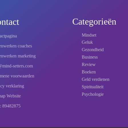
Categorieën
ntact
Mindset
actpagina
Geluk
nwerken coaches
Gezondheid
nwerken marketing
Business
Review
@mind-setters.com
Boeken
mene voorwaarden
Geld verdienen
acy verklaring
Spiritualiteit
Psychologie
map Website
: 89482875