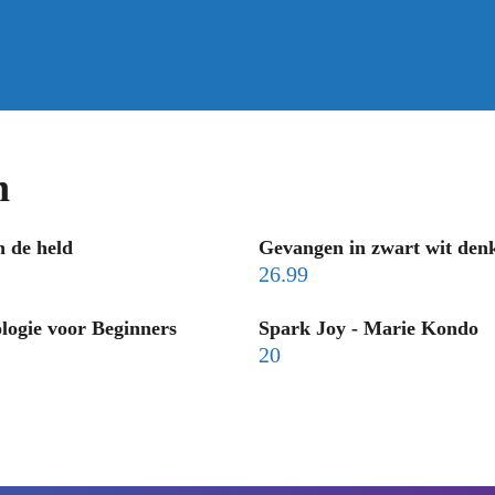
n
n de held
Gevangen in zwart wit den
26.99
ogie voor Beginners
Spark Joy - Marie Kondo
20