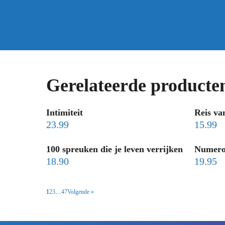
Gerelateerde producte
Intimiteit
Reis va
23.99
15.99
100 spreuken die je leven verrijken
Numerol
18.90
19.95
1
2
3
…
47
Volgende »