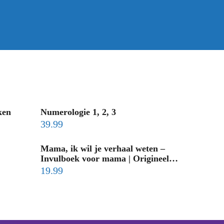
ken
Numerologie 1, 2, 3
39.99
Mama, ik wil je verhaal weten –
Invulboek voor mama | Origineel
moederdag cadeau & geschenk |
19.99
Persoonlijk invulboek volwassenen