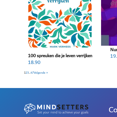
Num
100 spreuken die je leven verrijken
19
18.90
1
2
3
…
47
Volgende »
Co