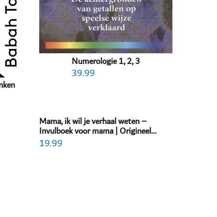
Numerologie 1, 2, 3
39.99
enken
Mama, ik wil je verhaal weten –
Invulboek voor mama | Origineel
moederdag cadeau & geschenk |
19.99
Persoonlijk invulboek volwassenen