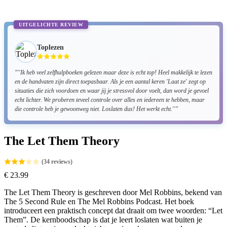
UITGELICHTE REVIEW
Toplezen
"''Ik heb veel zelfhulpboeken gelezen maar deze is echt top! Heel makkelijk te lezen
en de handvaten zijn direct toepasbaar. Als je een aantal keren 'Laat ze' zegt op
situaties die zich voordoen en waar jij je stressvol door voelt, dan word je gevoel
echt lichter. We proberen teveel controle over alles en iedereen te hebben, maar
die controle heb je gewoonweg niet. Loslaten dus! Het werkt echt.''"
The Let Them Theory
(34 reviews)
€
23.99
The Let Them Theory
is geschreven door
Mel Robbins
, bekend van
The 5 Second Rule
en
The Mel Robbins Podcast
. Het boek
introduceert een praktisch concept dat draait om twee woorden: “Let
Them”. De kernboodschap is dat je leert loslaten wat buiten je