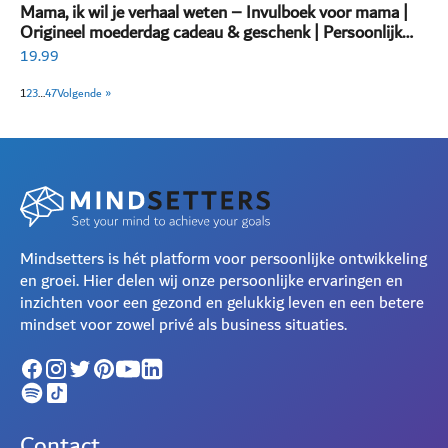
Mama, ik wil je verhaal weten – Invulboek voor mama |
Origineel moederdag cadeau & geschenk | Persoonlijk
invulboek volwassenen
19.99
1
2
3
…
47
Volgende »
Mindsetters is hét platform voor persoonlijke ontwikkeling
en groei. Hier delen wij onze persoonlijke ervaringen en
inzichten voor een gezond en gelukkig leven en een betere
mindset voor zowel privé als business situaties.
Contact