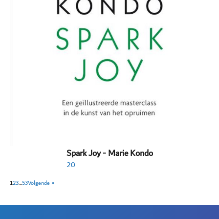
Spark Joy - Marie Kondo
20
1
2
3
…
53
Volgende »