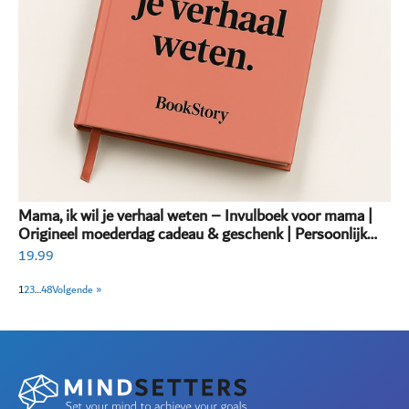
Mama, ik wil je verhaal weten – Invulboek voor mama |
Origineel moederdag cadeau & geschenk | Persoonlijk
invulboek volwassenen
19.99
1
2
3
…
48
Volgende »