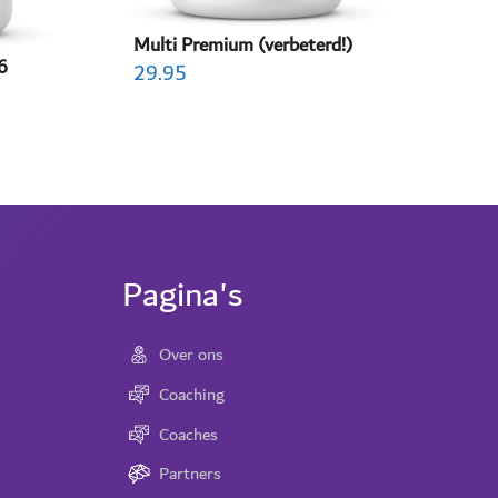
Multi Premium (verbeterd!)
6
29.95
Pagina's
Over ons
Coaching
Coaches
Partners