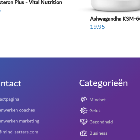
teron Plus - Vital Nutrition
5
Ashwagandha KSM-6
19.95
Categorieën
ntact
actpagina
Mindset
nwerken coaches
Geluk
nwerken marketing
Gezondheid
@mind-setters.com
Business