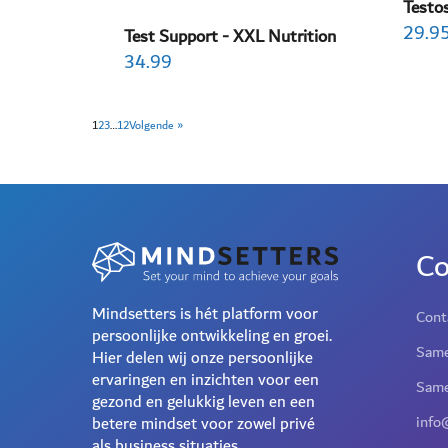
Testos
29.9
Test Support - XXL Nutrition
34.99
1
2
3
…
12
Volgende »
Co
Mindsetters is hét platform voor
Cont
persoonlijke ontwikkeling en groei.
Same
Hier delen wij onze persoonlijke
ervaringen en inzichten voor een
Same
gezond en gelukkig leven en een
info
betere mindset voor zowel privé
als business situaties.