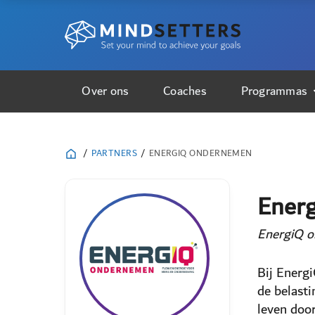
Over ons
Coaches
Programmas
/
PARTNERS
/
ENERGIQ ONDERNEMEN
Ener
EnergiQ o
Bij Energ
de belasti
leven doo