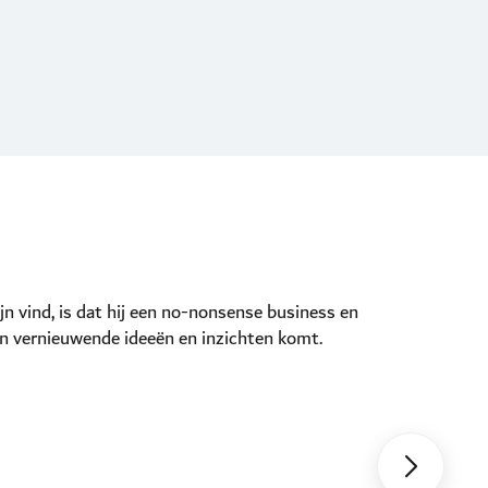
Roland is e
 vind, is dat hij een no-nonsense business en
vragen te st
 en vernieuwende ideeën en inzichten komt.
waar bij 