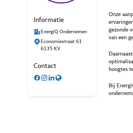
Onze aanpa
Informatie
ervaringe
gezonde v
EnergiQ Ondernemen
van een g
Economiestraat 61
6135 KV
Daarnaast
optimalisa
Contact
hoogtes t
Bij Energ
ondernemin