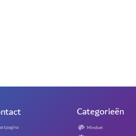
Categorieën
ntact
actpagina
Mindset