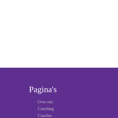
Suz on her b
Pagina's
Over ons
Coaching
Coaches