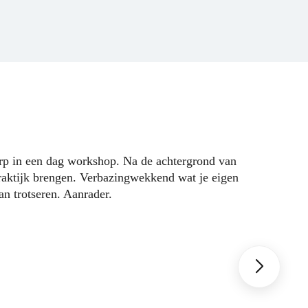
Sjoerd heef
rp in een dag workshop. Na de achtergrond van
Daar boven
raktijk brengen. Verbazingwekkend wat je eigen
coaching
an trotseren. Aanrader.
planning 