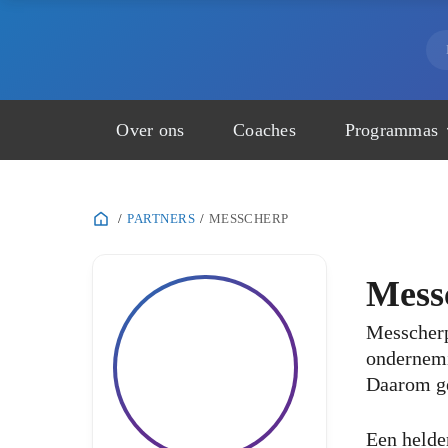
Over ons
Coaches
Programmas
/
PARTNERS
/
MESSCHERP
Mess
Messcherp
ondernemi
Daarom ge
Een helder