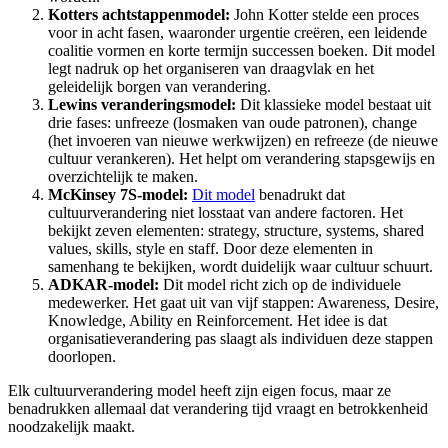
Kotters achtstappenmodel:
John Kotter stelde een proces
voor in acht fasen, waaronder urgentie creëren, een leidende
coalitie vormen en korte termijn successen boeken. Dit model
legt nadruk op het organiseren van draagvlak en het
geleidelijk borgen van verandering.
Lewins veranderingsmodel:
Dit klassieke model bestaat uit
drie fases: unfreeze (losmaken van oude patronen), change
(het invoeren van nieuwe werkwijzen) en refreeze (de nieuwe
cultuur verankeren). Het helpt om verandering stapsgewijs en
overzichtelijk te maken.
McKinsey 7S-model:
Dit model
benadrukt dat
cultuurverandering niet losstaat van andere factoren. Het
bekijkt zeven elementen: strategy, structure, systems, shared
values, skills, style en staff. Door deze elementen in
samenhang te bekijken, wordt duidelijk waar cultuur schuurt.
ADKAR-model:
Dit model richt zich op de individuele
medewerker. Het gaat uit van vijf stappen: Awareness, Desire,
Knowledge, Ability en Reinforcement. Het idee is dat
organisatieverandering pas slaagt als individuen deze stappen
doorlopen.
Elk cultuurverandering model heeft zijn eigen focus, maar ze
benadrukken allemaal dat verandering tijd vraagt en betrokkenheid
noodzakelijk maakt.