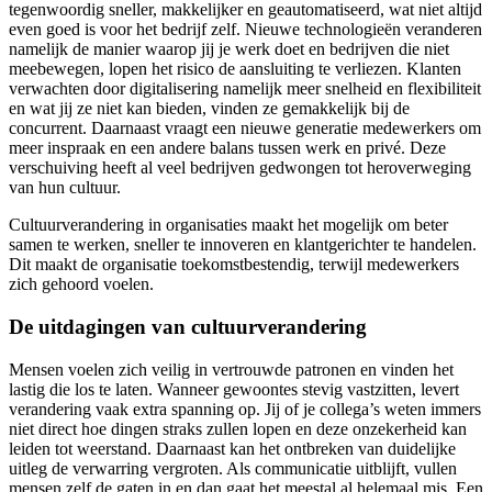
tegenwoordig sneller, makkelijker en geautomatiseerd, wat niet altijd
even goed is voor het bedrijf zelf. Nieuwe technologieën veranderen
namelijk de manier waarop jij je werk doet en bedrijven die niet
meebewegen, lopen het risico de aansluiting te verliezen. Klanten
verwachten door digitalisering namelijk meer snelheid en flexibiliteit
en wat jij ze niet kan bieden, vinden ze gemakkelijk bij de
concurrent. Daarnaast vraagt een nieuwe generatie medewerkers om
meer inspraak en een andere balans tussen werk en privé. Deze
verschuiving heeft al veel bedrijven gedwongen tot heroverweging
van hun cultuur.
Cultuurverandering in organisaties maakt het mogelijk om beter
samen te werken, sneller te innoveren en klantgerichter te handelen.
Dit maakt de organisatie toekomstbestendig, terwijl medewerkers
zich gehoord voelen.
De uitdagingen van cultuurverandering
Mensen voelen zich veilig in vertrouwde patronen en vinden het
lastig die los te laten. Wanneer gewoontes stevig vastzitten, levert
verandering vaak extra spanning op. Jij of je collega’s weten immers
niet direct hoe dingen straks zullen lopen en deze onzekerheid kan
leiden tot weerstand. Daarnaast kan het ontbreken van duidelijke
uitleg de verwarring vergroten. Als communicatie uitblijft, vullen
mensen zelf de gaten in en dan gaat het meestal al helemaal mis. Een