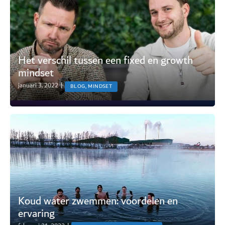
Het verschil tussen een fixed en growth
mindset
januari 3, 2022
|
BLOG, MINDSET
Koud water zwemmen: voordelen en
ervaring