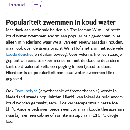
Inhoud
Populariteit
zwemmen in koud water
Met dank aan nationale helden als The Iceman Wim Hof heeft
koud water zwemmen enorm aan populariteit gewonnen. Niet
alleen in Nederland waar we al van een Nieuwjaarsduik houden,
maar ook over de grens bracht Wim Hof met zijn methode vele
koude douches
en duiken teweeg. Voor velen is hier een zaadje
geplant om eens te experimenteren met de douche de andere
kant op draaien of zelfs een poging in een ijsbad te doen.
Hierdoor is de populariteit aan koud water zwemmen flink
gegroeid.
Ook
Cryolipolyse
(cryotherapie of freeze therapie) wordt in
Nederland steeds populairder. Hierbij kan lokaal de huid enorm
koud worden gemaakt, terwijl de kerntemperatuur hetzelfde
blijft. Andere bedrijven bieden een vorm van koude therapie aan
waarbij men een cabine of ruimte instapt van -110 ºC droge
kou.