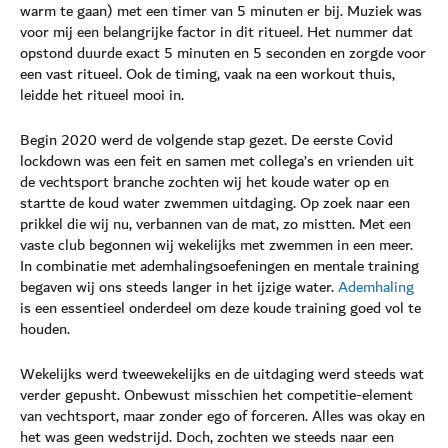
warm te gaan) met een timer van 5 minuten er bij. Muziek was
voor mij een belangrijke factor in dit ritueel. Het nummer dat
opstond duurde exact 5 minuten en 5 seconden en zorgde voor
een vast ritueel. Ook de timing, vaak na een workout thuis,
leidde het ritueel mooi in.
Begin 2020 werd de volgende stap gezet. De eerste Covid
lockdown was een feit en samen met collega’s en vrienden uit
de vechtsport branche zochten wij het koude water op en
startte de koud water zwemmen uitdaging. Op zoek naar een
prikkel die wij nu, verbannen van de mat, zo mistten. Met een
vaste club begonnen wij wekelijks met zwemmen in een meer.
In combinatie met ademhalingsoefeningen en mentale training
begaven wij ons steeds langer in het ijzige water.
Ademhaling
is een essentieel onderdeel om deze koude training goed vol te
houden.
Wekelijks werd tweewekelijks en de uitdaging werd steeds wat
verder gepusht. Onbewust misschien het competitie-element
van vechtsport, maar zonder ego of forceren. Alles was okay en
het was geen wedstrijd. Doch, zochten we steeds naar een