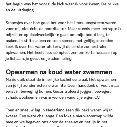
het begin was het vooral de kick waar ik voor kwam. De prikkel
en de uitdaging.
Smoesjes over hoe goed het voor het immuunsysteem waren
voor mij niet écht de hoofdfactor. Maar steeds meer betrapte ik
mijzelf er op daadwerkelijk te gaan om mijn hoofd leeg te
maken. In stilte, alleen en toch samen, met gelijkgestemden
keek ik over het water uit terwijl de eerste zonnestralen
opkwamen. Het heeft iets compleet zen om zo te focussen op
je lichaam, je geest en je ademhaling.
Opwarmen na koud water zwemmen
Na de duik staat de innerlijke kachel centraal. Het opwarmen
van je lijf zonder externe warmte. Geen handdoek of vuur, maar
eerst in beweging komen. Gecontroleerd joggen, bewegen,
schaduwboksen en warm worden vanuit je eigen CV.
Toen er sneeuw lag in Nederland (een dik pak) waren wij in
extase. Een ware challenge. Een lokale nieuwsomroep wilde
mee en we begaven ons door de sneeuw en het ijs in het