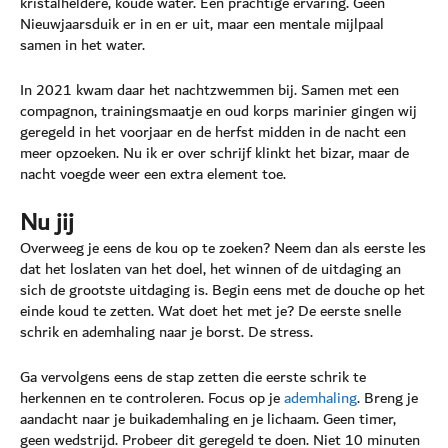
kristalheldere, koude water. Een prachtige ervaring. Geen
Nieuwjaarsduik er in en er uit, maar een mentale mijlpaal
samen in het water.
In 2021 kwam daar het nachtzwemmen bij. Samen met een
compagnon, trainingsmaatje en oud korps marinier gingen wij
geregeld in het voorjaar en de herfst midden in de nacht een
meer opzoeken. Nu ik er over schrijf klinkt het bizar, maar de
nacht voegde weer een extra element toe.
Nu jij
Overweeg je eens de kou op te zoeken? Neem dan als eerste les
dat het loslaten van het doel, het winnen of de uitdaging an
sich de grootste uitdaging is. Begin eens met de douche op het
einde koud te zetten. Wat doet het met je? De eerste snelle
schrik en ademhaling naar je borst. De stress.
Ga vervolgens eens de stap zetten die eerste schrik te
herkennen en te controleren. Focus op je
ademhaling
. Breng je
aandacht naar je buikademhaling en je lichaam. Geen timer,
geen wedstrijd. Probeer dit geregeld te doen. Niet 10 minuten