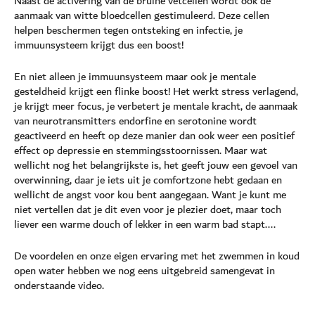
Naast de activering van de bruine vetcellen wordt ook de
aanmaak van witte bloedcellen gestimuleerd. Deze cellen
helpen beschermen tegen ontsteking en infectie, je
immuunsysteem krijgt dus een boost!
En niet alleen je immuunsysteem maar ook je mentale
gesteldheid krijgt een flinke boost! Het werkt stress verlagend,
je krijgt meer focus, je verbetert je mentale kracht, de aanmaak
van neurotransmitters endorfine en serotonine wordt
geactiveerd en heeft op deze manier dan ook weer een positief
effect op depressie en stemmingsstoornissen. Maar wat
wellicht nog het belangrijkste is, het geeft jouw een gevoel van
overwinning, daar je iets uit je comfortzone hebt gedaan en
wellicht de angst voor kou bent aangegaan. Want je kunt me
niet vertellen dat je dit even voor je plezier doet, maar toch
liever een warme douch of lekker in een warm bad stapt....
De voordelen en onze eigen ervaring met het zwemmen in koud
open water hebben we nog eens uitgebreid samengevat in
onderstaande video.