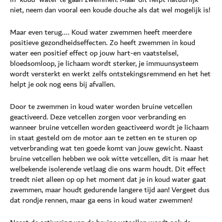
niet, neem dan vooral een koude douche als dat wel mogelijk is!
Maar even terug.... Koud water zwemmen heeft meerdere
positieve gezondheidseffecten. Zo heeft zwemmen in koud
water een positief effect op jouw hart-en vaatstelsel,
bloedsomloop, je lichaam wordt sterker, je immuunsysteem
wordt versterkt en werkt zelfs ontstekingsremmend en het het
helpt je ook nog eens bij afvallen.
Door te zwemmen in koud water worden bruine vetcellen
geactiveerd. Deze vetcellen zorgen voor verbranding en
wanneer bruine vetcellen worden geactiveerd wordt je lichaam
in staat gesteld om de motor aan te zetten en te sturen op
vetverbranding wat ten goede komt van jouw gewicht. Naast
bruine vetcellen hebben we ook witte vetcellen, dit is maar het
welbekende isolerende vetlaag die ons warm houdt. Dit effect
treedt niet alleen op op het moment dat je in koud water gaat
zwemmen, maar houdt gedurende langere tijd aan! Vergeet dus
dat rondje rennen, maar ga eens in koud water zwemmen!