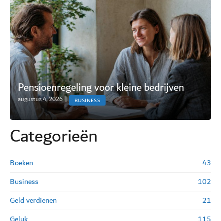
Pensioenregeling voor kleine bedrijven
augustus 4, 2026
|
BUSINESS
Categorie
ë
n
Boeken
43
Business
102
Geld verdienen
21
Geluk
115