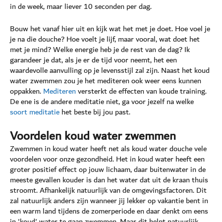
in de week, maar liever 10 seconden per dag.
Bouw het vanaf hier uit en kijk wat het met je doet. Hoe voel je
je na die douche? Hoe voelt je lijf, maar vooral, wat doet het
met je mind? Welke energie heb je de rest van de dag? Ik
garandeer je dat, als je er de tijd voor neemt, het een
waardevolle aanvulling op je levensstijl zal zijn. Naast het koud
water zwemmen zou je het mediteren ook weer eens kunnen
oppakken.
Mediteren
versterkt de effecten van koude training.
De ene is de andere meditatie niet, ga voor jezelf na welke
soort meditatie
het beste bij jou past.
Voordelen koud water zwemmen
Zwemmen in koud water heeft net als koud water douche vele
voordelen voor onze gezondheid. Het in koud water heeft een
groter positief effect op jouw lichaam, daar buitenwater in de
meeste gevallen kouder is dan het water dat uit de kraan thuis
stroomt. Afhankelijk natuurlijk van de omgevingsfactoren. Dit
zal natuurlijk anders zijn wanneer jij lekker op vakantie bent in
een warm land tijdens de zomerperiode en daar denkt om eens
in 'koud' water te gaan zwemmen. Maar dit helpt natuurlijk