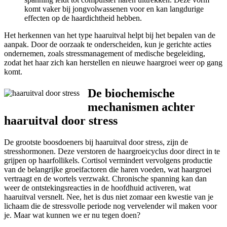
komt vaker bij jongvolwassenen voor en kan langdurige
effecten op de haardichtheid hebben.
Het herkennen van het type haaruitval helpt bij het bepalen van de
aanpak. Door de oorzaak te onderscheiden, kun je gerichte acties
ondernemen, zoals stressmanagement of medische begeleiding,
zodat het haar zich kan herstellen en nieuwe haargroei weer op gang
komt.
De biochemische
mechanismen achter
haaruitval door stress
De grootste boosdoeners bij haaruitval door stress, zijn de
stresshormonen. Deze verstoren de haargroeicyclus door direct in te
grijpen op haarfollikels. Cortisol vermindert vervolgens productie
van de belangrijke groeifactoren die haren voeden, wat haargroei
vertraagt en de wortels verzwakt. Chronische spanning kan dan
weer de ontstekingsreacties in de hoofdhuid activeren, wat
haaruitval versnelt. Nee, het is dus niet zomaar een kwestie van je
lichaam die de stressvolle periode nog vervelender wil maken voor
je. Maar wat kunnen we er nu tegen doen?