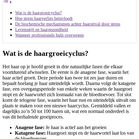
Wat is de haargroeicyclus?
Hoe stress haarverlies beïnvloedt
De biochemische mechanismen achter haaruitval door stress
Levensstijl en haargezondheid
Wanneer professionele hulp overwegen
Wat is de haargroeicyclus?
Het haar op je hoofd groeit in drie natuurlijke fasen die elkaar
voortdurend afwisselen. De eerste is de anagene fase, waarin het
haar actief groeit. Deze periode kan twee tot zes jaar duren en
bepaalt hoelang je haar uiteindelijk wordt. Daarna volgt de katagene
fase, een overgangsperiode van enkele weken waarin de haargroei
stopt en de haarwortel zich losmaakt van de bloedtoevoer. Tot slot
komt de telogene fase, waarin het haar rust en uiteindelijk uitvalt om
plaats te maken voor een nieuwe haarcyclus. Gemiddeld vallen er
dagelijks zo’n 50 tot 100 haren uit, wat een normaal onderdeel is
van dit herhalende groeiproces.
Anagene fase:
Je haar is actief aan het groeien
Katagene fase:
Haargroei stopt en de haarwortel laat los van
de bloedtoevoer