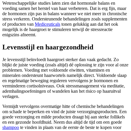
Wetenschappelijke studies laten zien dat hormonale balans en
voeding samen het herstel van haar verbeteren. Dat is erg fijn, maar
de hormonen zijn pas in balans wanneer we niet meer in chronische
stress verkeren. Ondersteunende behandelingen zoals supplementen
of producten van
Mediceuticals
tonen gelukkig aan dat het ook
mogelijk is de haargroei te stimuleren terwijl de stressreactie
enigszins afneemt.
Levensstijl en haargezondheid
Je levensstijl beïnvloedt haargroei sterker dan vaak gedacht. Zo
blijkt de juiste voeding (zoals altijd) dé oplossing te zijn voor al onze
problemen. Voeding met voldoende eiwitten, vitaminen en
mineralen ondersteunt haarwortels namelijk direct. Voldoende slaap
en regelmatige beweging reguleren vervolgens je hormonen en
verminderen cortisolniveaus. Ook stressmanagement via meditatie,
ademhalingsoefeningen of wandelen kan het risico op haaruitval
verlagen.
Vermijdt vervolgens overmatige hitte of chemische behandelingen
om schade te beperken en vind de juiste verzorgingsproducten. Een
goede verzorging en milde producten draagt bij aan sterke follikels
en een gezonde hoofdhuid. Neem dus altijd de tijd om een goede
shampoo
te vinden in plaats van de eerste de beste te kopen voor