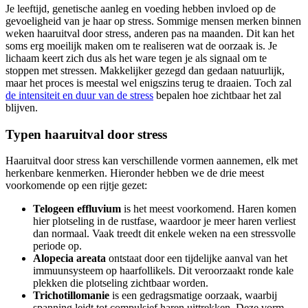
Je leeftijd, genetische aanleg en voeding hebben invloed op de
gevoeligheid van je haar op stress. Sommige mensen merken binnen
weken haaruitval door stress, anderen pas na maanden. Dit kan het
soms erg moeilijk maken om te realiseren wat de oorzaak is. Je
lichaam keert zich dus als het ware tegen je als signaal om te
stoppen met stressen. Makkelijker gezegd dan gedaan natuurlijk,
maar het proces is meestal wel enigszins terug te draaien. Toch zal
de intensiteit en duur van de stress
bepalen hoe zichtbaar het zal
blijven.
Typen haaruitval door stress
Haaruitval door stress kan verschillende vormen aannemen, elk met
herkenbare kenmerken. Hieronder hebben we de drie meest
voorkomende op een rijtje gezet:
Telogeen effluvium
is het meest voorkomend. Haren komen
hier plotseling in de rustfase, waardoor je meer haren verliest
dan normaal. Vaak treedt dit enkele weken na een stressvolle
periode op.
Alopecia areata
ontstaat door een tijdelijke aanval van het
immuunsysteem op haarfollikels. Dit veroorzaakt ronde kale
plekken die plotseling zichtbaar worden.
Trichotillomanie
is een gedragsmatige oorzaak, waarbij
spanning leidt tot compulsief haren uittrekken. Deze vorm