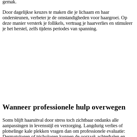
gemak.
Door dagelijkse keuzes te maken die je lichaam en haar
ondersteunen, verbeter je de omstandigheden voor haargroei. Op
deze manier versterk je follikels, vertraag je haarverlies en stimuleer
je het herstel, zelfs tijdens periodes van spanning.
Wanneer professionele hulp overwegen
Soms blijft haaruitval door stress toch zichtbaar ondanks alle
aanpassingen in levensstijl en verzorging. Langdurig verlies of
plotselinge kale plekken vragen dan om professionele evaluatie:
Dermatologen of trichologen kunnen de oorzaak achterhalen en