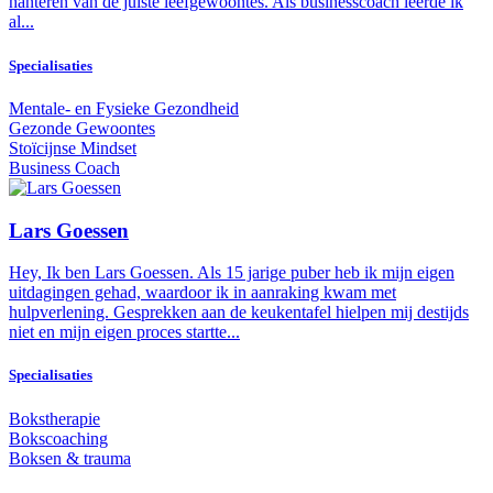
hanteren van de juiste leefgewoontes. Als businesscoach leerde ik
al...
Specialisaties
Mentale- en Fysieke Gezondheid
Gezonde Gewoontes
Stoïcijnse Mindset
Business Coach
Lars Goessen
Hey, Ik ben Lars Goessen. Als 15 jarige puber heb ik mijn eigen
uitdagingen gehad, waardoor ik in aanraking kwam met
hulpverlening. Gesprekken aan de keukentafel hielpen mij destijds
niet en mijn eigen proces startte...
Specialisaties
Bokstherapie
Bokscoaching
Boksen & trauma