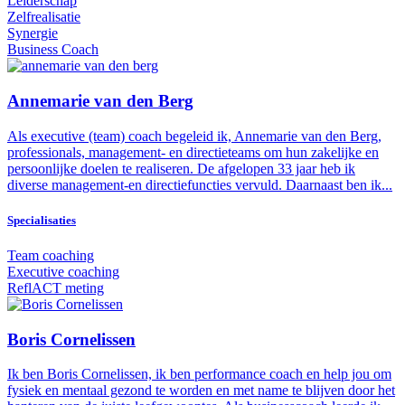
Leiderschap
Zelfrealisatie
Synergie
Business Coach
Annemarie van den Berg
Als executive (team) coach begeleid ik, Annemarie van den Berg,
professionals, management- en directieteams om hun zakelijke en
persoonlijke doelen te realiseren. De afgelopen 33 jaar heb ik
diverse management-en directiefuncties vervuld. Daarnaast ben ik...
Specialisaties
Team coaching
Executive coaching
ReflACT meting
Boris Cornelissen
Ik ben Boris Cornelissen, ik ben performance coach en help jou om
fysiek en mentaal gezond te worden en met name te blijven door het