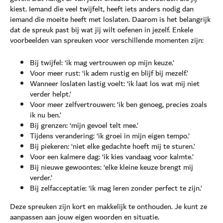
kiest. Iemand die veel twijfelt, heeft iets anders nodig dan
iemand die moeite heeft met loslaten. Daarom is het belangrijk
dat de spreuk past bij wat jij wilt oefenen in jezelf. Enkele
voorbeelden van spreuken voor verschillende momenten zijn:
Bij twijfel: ‘ik mag vertrouwen op mijn keuze.’
Voor meer rust: ‘ik adem rustig en blijf bij mezelf.’
Wanneer loslaten lastig voelt: ‘ik laat los wat mij niet
verder helpt.’
Voor meer zelfvertrouwen: ‘ik ben genoeg, precies zoals
ik nu ben.’
Bij grenzen: ‘mijn gevoel telt mee.’
Tijdens verandering: ‘ik groei in mijn eigen tempo.’
Bij piekeren: ‘niet elke gedachte hoeft mij te sturen.’
Voor een kalmere dag: ‘ik kies vandaag voor kalmte.’
Bij nieuwe gewoontes: ‘elke kleine keuze brengt mij
verder.’
Bij zelfacceptatie: ‘ik mag leren zonder perfect te zijn.’
Deze spreuken zijn kort en makkelijk te onthouden. Je kunt ze
aanpassen aan jouw eigen woorden en situatie.