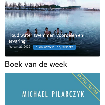
Koud water zwemmen: voordelen en
ervaring
februari 21, 2022
|
BLOG, GEZONDHEID, MINDSET
Boek van de week