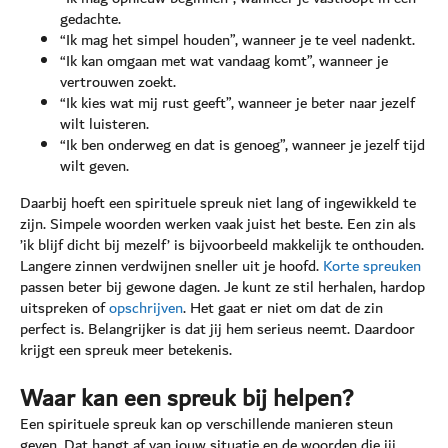
gedachte.
“Ik mag het simpel houden”, wanneer je te veel nadenkt.
“Ik kan omgaan met wat vandaag komt”, wanneer je
vertrouwen zoekt.
“Ik kies wat mij rust geeft”, wanneer je beter naar jezelf
wilt luisteren.
“Ik ben onderweg en dat is genoeg”, wanneer je jezelf tijd
wilt geven.
Daarbij hoeft een spirituele spreuk niet lang of ingewikkeld te
zijn. Simpele woorden werken vaak juist het beste. Een zin als
’ik blijf dicht bij mezelf’ is bijvoorbeeld makkelijk te onthouden.
Langere zinnen verdwijnen sneller uit je hoofd.
Korte spreuken
passen beter bij gewone dagen. Je kunt ze stil herhalen, hardop
uitspreken of
opschrijven
. Het gaat er niet om dat de zin
perfect is. Belangrijker is dat jij hem serieus neemt. Daardoor
krijgt een spreuk meer betekenis.
Waar kan een spreuk bij helpen?
Een spirituele spreuk kan op verschillende manieren steun
geven. Dat hangt af van jouw situatie en de woorden die jij