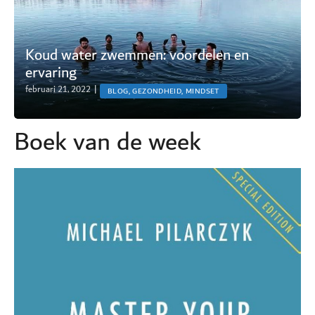
Koud water zwemmen: voordelen en
ervaring
februari 21, 2022
|
BLOG, GEZONDHEID, MINDSET
Boek van de week