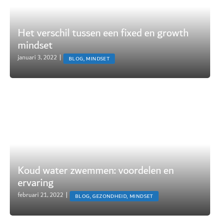
Het verschil tussen een fixed en growth
mindset
januari 3, 2022
|
BLOG, MINDSET
Koud water zwemmen: voordelen en
ervaring
februari 21, 2022
|
BLOG, GEZONDHEID, MINDSET