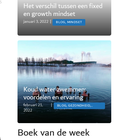
25
Het verschil tussen een fixed
en growth mindset
januari 3, 2022
|
BLOG, MINDSET
Koud water zwemmen:
voordelen en ervaring
februari 21,
|
BLOG, GEZONDHEID,
2022
MINDSET
Boek van de week
s