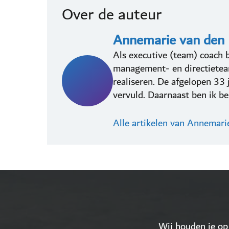
Over de auteur
Annemarie van den
Als executive (team) coach b
management- en directieteam
realiseren. De afgelopen 33
vervuld. Daarnaast ben ik bes
Alle artikelen van Annemari
Wij houden je op