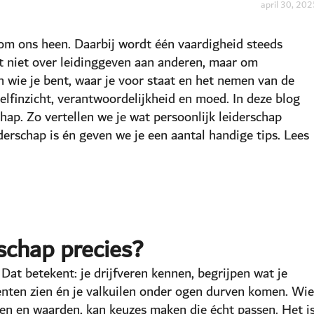
april 30, 20
om ons heen. Daarbij wordt één vaardigheid steeds
aat niet over leidinggeven aan anderen, maar om
en wie je bent, waar je voor staat en het nemen van de
 zelfinzicht, verantwoordelijkheid en moed. In deze blog
chap. Zo vertellen we je wat persoonlijk leiderschap
iderschap is én geven we je een aantal handige tips. Lees
rschap precies?
 Dat betekent: je drijfveren kennen, begrijpen wat je
alenten zien én je valkuilen onder ogen durven komen. Wie
gen en waarden, kan keuzes maken die écht passen. Het i