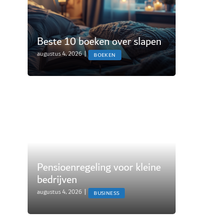
Beste 10 boeken over slapen
augustus 4, 2026
|
BOEKEN
Pensioenregeling voor kleine
bedrijven
augustus 4, 2026
|
BUSINESS