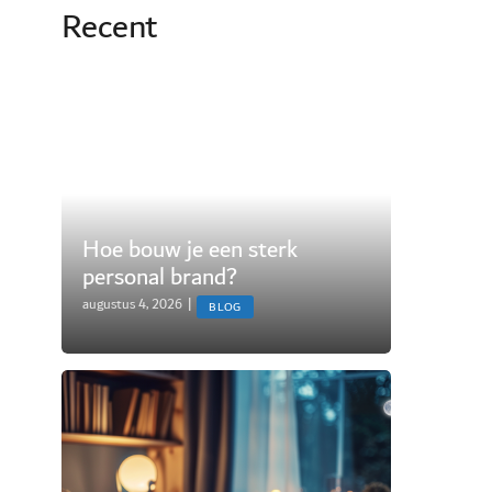
Recent
Hoe bouw je een sterk
personal brand?
augustus 4, 2026
|
BLOG