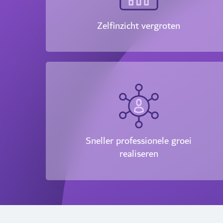
Zelfinzicht vergroten
Sneller professionele groei
realiseren