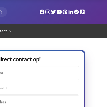
tact
rect contact op!