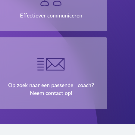
Effectiever communiceren
Op zoek naar een passende coach?
Neem contact op!