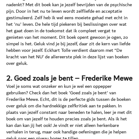
nadenkt? Met dit boek kan je jezelf bevrijden van de psychische
pijn. Door in het nu te leven wordt zelfliefde en acceptatie
gestimuleerd. Zelf heb ik wel eens moeiete gehad met echt in
het 'nu' leven. De hele tijd piekeren bij beslissingen over wat
het gaat doen in de toekomst dat ik compleet vergat te
genieten van het moment. Dit boek opent gewoon je ogen, zo
simpel is het. Geluk vind je bij jezelf, daar zit de kern van liefde
hebben voor jezelf. Eckhart Tolle verdient daarom met “De
kracht van het NU’ de allereerste plek in deze lijst van boeken
over geluk.
2. Goed zoals je bent – Frederike Mewe
Voel je soms wat onzeker en kun je wel een oppepper
gebruiken? Check dan het boek 'Goed zoals je bent' van
Frederike Mewe. Echt, dit is de perfecte gids tussen de boeken
over geluk om die hardnekkige zelfkritiek aan te pakken. In
plaats van jezelf constant naar beneden te halen, leer je met dit
boek om van jezelf te houden precies zoals je bent. Als ik het
kan dan kan jij het ook! Je vindt er niet alleen herkenbare
verhalen in terug, maar ook handige oefeningen die je helpen
geluk naar een niveau hoger te tillen.