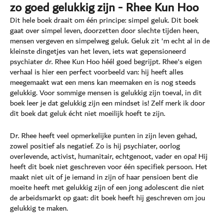
zo goed gelukkig zijn - Rhee Kun Hoo
Dit hele boek draait om één principe: simpel geluk. Dit boek
gaat over simpel leven, doorzetten door slechte tijden heen,
mensen vergeven en simpelweg geluk. Geluk zit 'm echt al in de
kleinste dingetjes van het leven, iets wat gepensioneerd
psychiater dr. Rhee Kun Hoo héél goed begrijpt. Rhee's eigen
verhaal is hier een perfect voorbeeld van: hij heeft alles
meegemaakt wat een mens kan meemaken en is nog steeds
gelukkig. Voor sommige mensen is gelukkig zijn toeval, in dit
boek leer je dat gelukkig zijn een mindset is! Zelf merk ik door
dit boek dat geluk écht niet moeilijk hoeft te zijn.
Dr. Rhee heeft veel opmerkelijke punten in zijn leven gehad,
zowel positief als negatief. Zo is hij psychiater, oorlog
overlevende, activist, humanitair, echtgenoot, vader en opa! Hij
heeft dit boek niet geschreven voor één specifiek persoon. Het
maakt niet uit of je iemand in zijn of haar pensioen bent die
moeite heeft met gelukkig zijn of een jong adolescent die niet
de arbeidsmarkt op gaat: dit boek heeft hij geschreven om jou
gelukkig te maken.