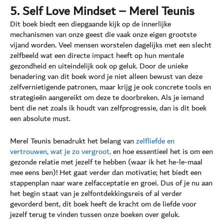
5. Self Love Mindset – Merel Teunis
Dit boek biedt een diepgaande kijk op de innerlijke
mechanismen van onze geest die vaak onze eigen grootste
vijand worden. Veel mensen worstelen dagelijks met een slecht
zelfbeeld wat een directe impact heeft op hun mentale
gezondheid en uiteindelijk ook op geluk. Door de unieke
benadering van dit boek word je niet alleen bewust van deze
zelfvernietigende patronen, maar krijg je ook concrete tools en
strategieën aangereikt om deze te doorbreken. Als je iemand
bent die net zoals ik houdt van zelfprogressie, dan is dit boek
een absolute must.
Merel Teunis benadrukt het belang van
zelfliefde en
vertrouwen, wat je zo vergroot,
en hoe essentieel het is om een
gezonde relatie met jezelf te hebben (waar ik het he-le-maal
mee eens ben)! Het gaat verder dan motivatie; het biedt een
stappenplan naar ware zelfacceptatie en groei. Dus of je nu aan
het begin staat van je zelfontdekkingsreis of al verder
gevorderd bent, dit boek heeft de kracht om de liefde voor
jezelf terug te vinden tussen onze boeken over geluk.