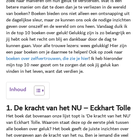
zoek naar manieren om hun geluk te versterken. Wat is een
betere manier om dat te doen dan je te verliezen in de wereld
van boeken? Boeken bieden ons niet alleen een ontsnapping uit
de dagelijkse sleur, maar ze kunnen ons ook de nodige inzichten
geven over onszelf en de wereld om ons heen. Vandaag duik ik
in de top 10 boeken over geluk! Gelukkig zijn is zo belangrijk en
jij hebt ook het recht om blij en dankbaar door de dag te
kunnen gaan. Voor alle trouwe lezers: wees gelukkig! Hier zijn
een paar boeken om je daarmee te helpen! Ook op zoek naar
boeken over zelfvertrouwen, die zie je hier
! Ik heb hieronder
mijn top 10 neer gezet om te zorgen dat ook jij geluk kan
vinden in het leven, want dat verdien je.
Inhoud
1. De kracht van het NU – Eckhart Tolle
Het boek dat bovenaan onze lijst topt is ‘De kracht van het NU’
van Eckhart Tolle. Waarom staat deze op de eerste plek tussen
alle boeken over geluk? Het boek geeft de juiste inzichten over
het overgeven aan de kracht van het nu. Ben je iemand die veel