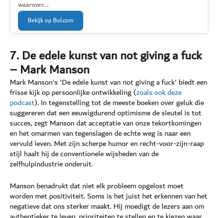
waarover...
Bekijk op Bol.com
7. De edele kunst van not giving a fuck
– Mark Manson
Mark Manson's 'De edele kunst van not giving a fuck' biedt een
frisse kijk op persoonlijke ontwikkeling (
zoals ook deze
podcast
). In tegenstelling tot de meeste boeken over geluk die
suggereren dat een eeuwigdurend optimisme de sleutel is tot
succes, zegt Manson dat acceptatie van onze tekortkomingen
en het omarmen van tegenslagen de echte weg is naar een
vervuld leven. Met zijn scherpe humor en recht-voor-zijn-raap
stijl haalt hij de conventionele wijsheden van de
zelfhulpindustrie onderuit.
Manson benadrukt dat niet elk probleem opgelost moet
worden met positiviteit. Soms is het juist het erkennen van het
negatieve dat ons sterker maakt. Hij moedigt de lezers aan om
authentieker te leven, prioriteiten te stellen en te kiezen waar