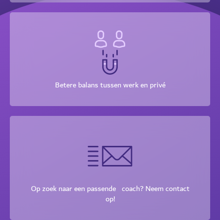
Betere balans tussen werk en privé
Op zoek naar een passende coach? Neem contact
op!