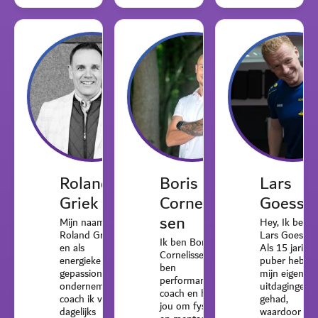
Roland
Boris
Lars
Griek
Cornelis
Goesse
sen
Mijn naam is
Hey, Ik ben
Roland Griek
Lars Goessen
Ik ben Boris
en als
Als 15 jarige
Cornelissen, ik
energieke en
puber heb ik
ben
gepassioneerde
mijn eigen
performance
ondernemer
uitdagingen
coach en help
coach ik vrijwel
gehad,
jou om fysiek
dagelijks
waardoor ik i