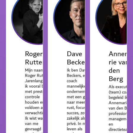
Roger
Dave
Annem
Rutten
Beckers
rie van
den
Mijn naam is
Ik ben Dave
Roger Rutten.
Beckers, en ik
Berg
Jarenlang was
coach
ik vooral bezig
mannelijke
Als executive
met presteren,
ondernemers
(team) coach
controle
met een gezin
begeleid ik,
houden en
naar meer
Annemarie
voldoen aan
rust, focus en
van den Berg
verwachtingen.
succes, zowel
professionals
Ik wist wat er
zakelijk als
management
van me
privé. In mijn
en
gevraagd
leven als
directieteams