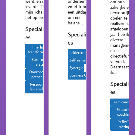
werd, en ik
ondernemer
om hun
leverde. Tot
vond ik het
zakelijke en
mijn lichaam
een uitdaging
persoonlijke
het op een...
om een
doelen te
balans...
realiseren. D
Specialisati
afgelopen 33
Specialisati
jaar heb ik
es
diverse
es
management
Innerlijke
en
transformatie
Leiderschap
directiefuncti
Burn-out
Zelfrealisatie
vervuld.
herstel
Daarnaast b
Synergie
Doorbreken
ik...
Business Coach
patronen
Specialisa
Persoonlijk
leiderschap
es
Team coachin
Executive
coaching
ReflACT
meting