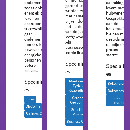
en mentaal
ondernemers,
aanraking
gezond te
zodat ook zij
kwam met
worden en
energiek gaan
hulpverlening
met name te
leven en
Gesprekken
blijven door
daardoor
aan de
het hanteren
succesvoller
keukentafel
van de juiste
gaan
hielpen mij
leefgewoontes.
ondernemen.
destijds niet
Als
Immers is
en mijn eigen
businesscoach
bewezen dat
proces
leerde ik al...
energieke
startte...
personen
Specialisati
Specialisa
betere
es
keuzes...
es
Specialisati
Mentale- en
Bokstherapie
Fysieke
es
Gezondheid
Bokscoaching
Gezonde
Boksen &
Focus
Gewoontes
trauma
Discipline
Stoïcijnse
Business Coach
Mindset
Business Coach