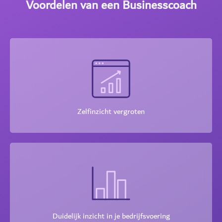
Voordelen van een
Businesscoach
Zelfinzicht vergroten
Duidelijk inzicht in je bedrijfsvoering