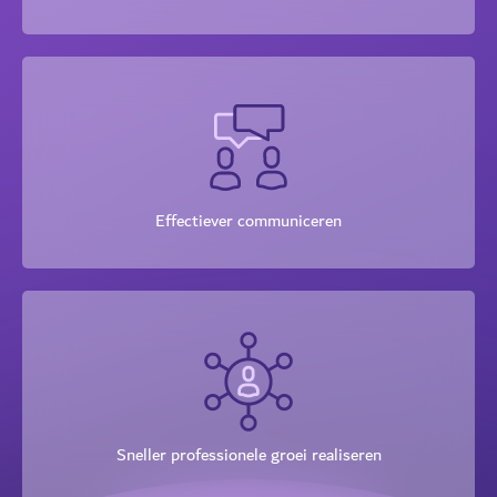
Effectiever communiceren
Sneller professionele groei realiseren