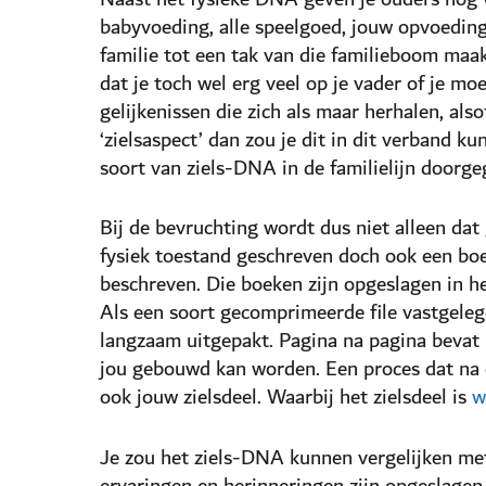
babyvoeding, alle speelgoed, jouw opvoeding
familie tot een tak van die familieboom ma
dat je toch wel erg veel op je vader of je moed
gelijkenissen die zich als maar herhalen, als
‘zielsaspect’ dan zou je dit in dit verband k
soort van ziels-DNA in de familielijn doorge
Bij de bevruchting wordt dus niet alleen dat
fysiek toestand geschreven doch ook een boe
beschreven. Die boeken zijn opgeslagen in he
Als een soort gecomprimeerde file vastgelegd
langzaam uitgepakt. Pagina na pagina bevat
jou gebouwd kan worden. Een proces dat na d
ook jouw zielsdeel. Waarbij het zielsdeel is
w
Je zou het ziels-DNA kunnen vergelijken met
ervaringen en herinneringen zijn opgeslagen,