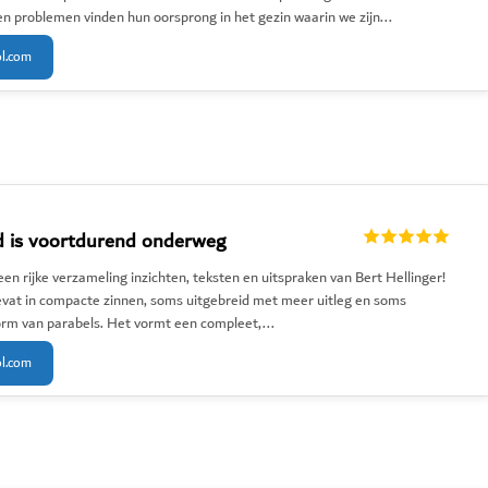
en problemen vinden hun oorsprong in het gezin waarin we zijn...
ol.com
d is voortdurend onderweg
een rijke verzameling inzichten, teksten en uitspraken van Bert Hellinger!
at in compacte zinnen, soms uitgebreid met meer uitleg en soms
vorm van parabels. Het vormt een compleet,...
ol.com