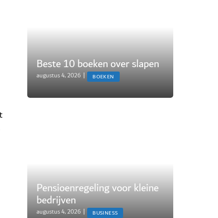
Beste 10 boeken over slapen
augustus 4, 2026
|
BOEKEN
t
.
n
Pensioenregeling voor kleine
bedrijven
augustus 4, 2026
|
BUSINESS