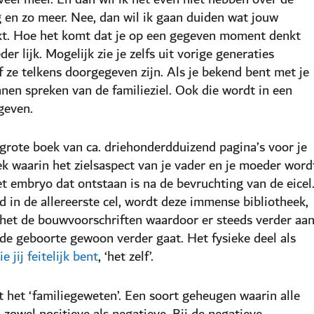
 en zo meer. Nee, dan wil ik gaan duiden wat jouw
akt. Hoe het komt dat je op een gegeven moment denkt
er lijk. Mogelijk zie je zelfs uit vorige generaties
of ze telkens doorgegeven zijn. Als je bekend bent met je
unnen spreken van de familieziel. Ook die wordt in een
geven.
 grote boek van ca. driehonderdduizend pagina’s voor je
k waarin het zielsaspect van je vader en je moeder word
t embryo dat ontstaan is na de bevruchting van de eicel
 in de allereerste cel, wordt deze immense bibliotheek,
 het de bouwvoorschriften waardoor er steeds verder aa
e geboorte gewoon verder gaat. Het fysieke deel als
ie jij feitelijk bent
, ‘het zelf’.
 het ‘familiegeweten’. Een soort geheugen waarin alle
 zowel positieve als negatieve. Bij de negatieve