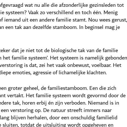
 afgevraagd wat nu alle die afzonderlijke gezinsleden tot
lie systeem? Vaak zo verschillend en toch één. Menig
t of iemand uit een andere familie stamt. Nou wees gerust
van een tak aan dezelfde stamboom. In beginsel mag je
zeker dat je niet tot de biologische tak van de familie
in het familie systeem’. Het systeem is namelijk gebonde
 verstoring is dat, zei het vaak onbewust, voelbaar. Het
diepe emoties, agressie of lichamelijke klachten.
een groter geheel, de familiestamboom. Een die zich
ant vertakt. Het familie systeem wordt gevormd door de
edere tak, horen erbij én zijn verboden. Niemand is in
er een verstoring op. De natuur streeft immers naar
lang blijven herhalen, door een onschuldig familielid
e sluiten, totdat de uitsluiting wordt opgeheven en