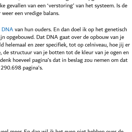
ke gevallen van een ‘verstoring’ van het systeem. Is de
 weer een vredige balans.
t
DNA
van hun ouders. En dan doel ik op het genetisch
 zijn opgebouwd. Dat DNA gaat over de opbouw van je
 helemaal en zeer specifiek, tot op celniveau, hoe jij er
e, de structuur van je botten tot de kleur van je ogen en
 bedenk hoeveel pagina’s dat in beslag zou nemen om dat
n 290.698 pagina’s.
eel meer. En dan wil ik het even niet hebben over de