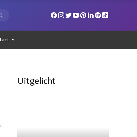
tact
Uitgelicht
2