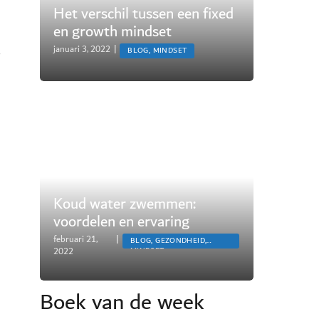
Het verschil tussen een fixed
en growth mindset
,
januari 3, 2022
|
BLOG, MINDSET
n
Koud water zwemmen:
voordelen en ervaring
februari 21,
|
BLOG, GEZONDHEID,
2022
MINDSET
Boek van de week