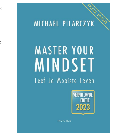
3
t
j