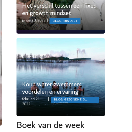
Het verschil tussen een fixed
en growth mindset
januari 3, 2022
|
BLOG, MINDSET
Koud water zwemmen:
voordelen en ervaring
februari 21,
|
BLOG, GEZONDHEID,
2022
MINDSET
Boek van de week