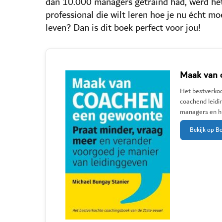
dan 10.000 managers getraind had, werd het 
professional die wilt leren hoe je nu écht mo
leven? Dan is dit boek perfect voor jou!
Maak van 
Het bestverkoc
coachend leidi
managers en hu
Bekijk op B