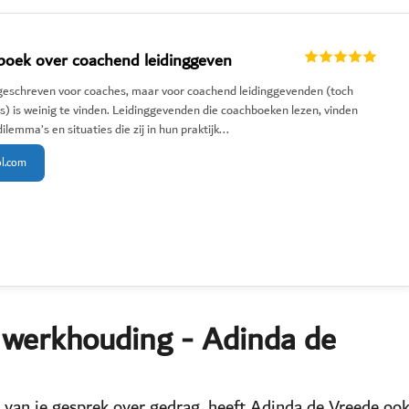
boek over coachend leidinggeven
l geschreven voor coaches, maar voor coachend leidinggevenden (toch
s) is weinig te vinden. Leidinggevenden die coachboeken lezen, vinden
ilemma’s en situaties die zij in hun praktijk...
ol.com
r werkhouding - Adinda de
 van je gesprek over gedrag, heeft Adinda de Vreede oo