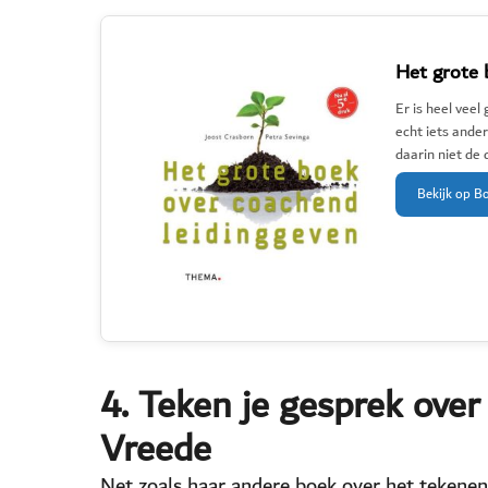
Het grote 
Er is heel vee
echt iets ander
daarin niet de d
Bekijk op B
4. Teken je gesprek ove
Vreede
Net zoals haar andere boek over het tekenen