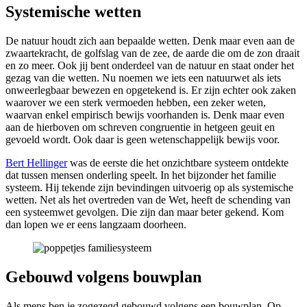
Systemische wetten
De natuur houdt zich aan bepaalde wetten. Denk maar even aan de
zwaartekracht, de golfslag van de zee, de aarde die om de zon draait
en zo meer. Ook jij bent onderdeel van de natuur en staat onder het
gezag van die wetten. Nu noemen we iets een natuurwet als iets
onweerlegbaar bewezen en opgetekend is. Er zijn echter ook zaken
waarover we een sterk vermoeden hebben, een zeker weten,
waarvan enkel empirisch bewijs voorhanden is. Denk maar even
aan de hierboven om schreven congruentie in hetgeen geuit en
gevoeld wordt. Ook daar is geen wetenschappelijk bewijs voor.
Bert Hellinger
was de eerste die het onzichtbare systeem ontdekte
dat tussen mensen onderling speelt. In het bijzonder het familie
systeem. Hij tekende zijn bevindingen uitvoerig op als systemische
wetten. Net als het overtreden van de Wet, heeft de schending van
een systeemwet gevolgen. Die zijn dan maar beter gekend. Kom
dan lopen we er eens langzaam doorheen.
Gebouwd volgens bouwplan
Als mens ben je zogezegd gebouwd volgens een bouwplan. Op