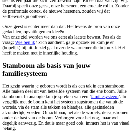
slechts een paar die zich ‘zelf-bewust’ zijn. En een daarvan zijn wij.
Daarbij speelt onze geest, onze hersenen, een cruciale rol in. Zonder
de prefrontale cortex, de nieuwe hersenen, zouden wij dat
zelfbewustzijn ontberen.
Onze geest is echter meer dan dat. Het tevens de bron van onze
gedachten, opvattingen en ideeën.
Van onze ziel worden we ons eerst als laatste bewust. Pas als de
vraag;
Wie ben ik
? Zich aandient, ga je opzoek en kom je er
(hopelijk) bij uit. Je ziel gaat over de waarnemer die in jou zit. Het
heeft te maken met je innerlijke houding.
Stamboom als basis van jouw
familiesysteem
Het gezin waarin je geboren wordt is als een tak in een stamboom.
Alle maken deel uit van hetzelfde systeem van die ene boom. Jullie
stamboom. In analogie kun je spreken van een ‘
familiesysteem
’. In
vergelijk met de boom kent het systeem sapstromen die vanuit de
wortels, via de stam alle takken en blaadjes, alle gezinsleden
afzonderlijk, voeden. Onzichtbaar, net als de wortels, de sapstromen
onder de bast van de boom. Verborgen voor het oog, maar wel
degelijk aanwezig. En dat is maar goed ook, immers het is van vitaal
belang.