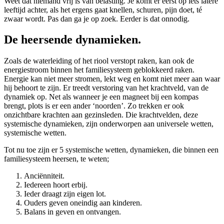
Weet dat niemand vrij is van belasting. Je komt er eerst op iets latere
leeftijd achter, als het ergens gaat knellen, schuren, pijn doet, té
zwaar wordt. Pas dan ga je op zoek. Eerder is dat onnodig.
De heersende dynamieken.
Zoals de waterleiding of het riool verstopt raken, kan ook de
energiestroom binnen het familiesysteem geblokkeerd raken.
Energie kan niet meer stromen, lekt weg en komt niet meer aan waar
hij behoort te zijn. Er treedt verstoring van het krachtveld, van de
dynamiek op. Net als wanneer je een magneet bij een kompas
brengt, plots is er een ander ‘noorden’. Zo trekken er ook
onzichtbare krachten aan gezinsleden. Die krachtvelden, deze
systemische dynamieken, zijn onderworpen aan universele wetten,
systemische wetten.
Tot nu toe zijn er 5 systemische wetten, dynamieken, die binnen een
familiesysteem heersen, te weten;
Anciënniteit.
Iedereen hoort erbij.
Ieder draagt zijn eigen lot.
Ouders geven oneindig aan kinderen.
Balans in geven en ontvangen.