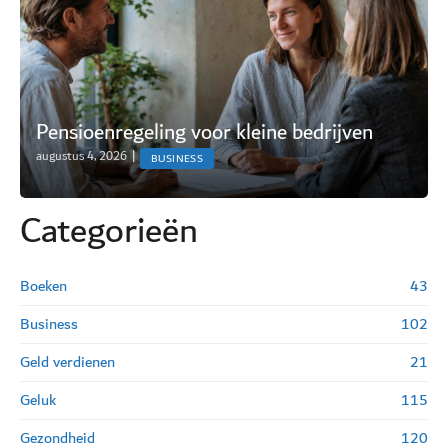
Pensioenregeling voor kleine bedrijven
augustus 4, 2026
|
BUSINESS
Categorie
ë
n
Boeken
43
Business
102
Geld verdienen
21
Geluk
115
Gezondheid
120