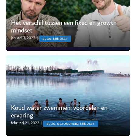
Het verschil tussen een fixed en growth
mindset
januari 3, 2022
|
BLOG, MINDSET
Koud water zwemmen: voordelen en
ervaring
februari 21, 2022
|
BLOG, GEZONDHEID, MINDSET