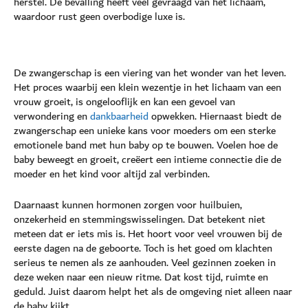
herstel. De bevalling heeft veel gevraagd van het lichaam,
waardoor rust geen overbodige luxe is.
De zwangerschap is een viering van het wonder van het leven.
Het proces waarbij een klein wezentje in het lichaam van een
vrouw groeit, is ongelooflijk en kan een gevoel van
verwondering en
dankbaarheid
opwekken. Hiernaast biedt de
zwangerschap een unieke kans voor moeders om een sterke
emotionele band met hun baby op te bouwen. Voelen hoe de
baby beweegt en groeit, creëert een intieme connectie die de
moeder en het kind voor altijd zal verbinden.
Daarnaast kunnen hormonen zorgen voor huilbuien,
onzekerheid en stemmingswisselingen. Dat betekent niet
meteen dat er iets mis is. Het hoort voor veel vrouwen bij de
eerste dagen na de geboorte. Toch is het goed om klachten
serieus te nemen als ze aanhouden. Veel gezinnen zoeken in
deze weken naar een nieuw ritme. Dat kost tijd, ruimte en
geduld. Juist daarom helpt het als de omgeving niet alleen naar
de baby kijkt.