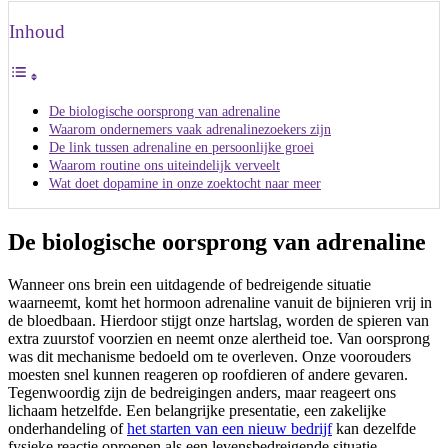
Inhoud
De biologische oorsprong van adrenaline
Waarom ondernemers vaak adrenalinezoekers zijn
De link tussen adrenaline en persoonlijke groei
Waarom routine ons uiteindelijk verveelt
Wat doet dopamine in onze zoektocht naar meer
De biologische oorsprong van adrenaline
Wanneer ons brein een uitdagende of bedreigende situatie
waarneemt, komt het hormoon adrenaline vanuit de bijnieren vrij in
de bloedbaan. Hierdoor stijgt onze hartslag, worden de spieren van
extra zuurstof voorzien en neemt onze alertheid toe. Van oorsprong
was dit mechanisme bedoeld om te overleven. Onze voorouders
moesten snel kunnen reageren op roofdieren of andere gevaren.
Tegenwoordig zijn de bedreigingen anders, maar reageert ons
lichaam hetzelfde. Een belangrijke presentatie, een zakelijke
onderhandeling of
het starten van een nieuw bedrijf
kan dezelfde
fysieke reactie oproepen als een levensbedreigende situatie