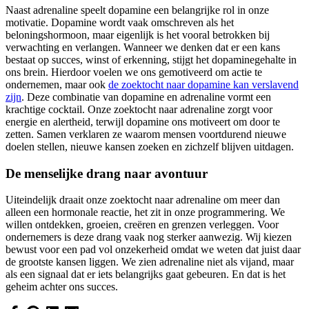
Naast adrenaline speelt dopamine een belangrijke rol in onze
motivatie. Dopamine wordt vaak omschreven als het
beloningshormoon, maar eigenlijk is het vooral betrokken bij
verwachting en verlangen. Wanneer we denken dat er een kans
bestaat op succes, winst of erkenning, stijgt het dopaminegehalte in
ons brein. Hierdoor voelen we ons gemotiveerd om actie te
ondernemen, maar ook
de zoektocht naar dopamine kan verslavend
zijn
. Deze combinatie van dopamine en adrenaline vormt een
krachtige cocktail. Onze zoektocht naar adrenaline zorgt voor
energie en alertheid, terwijl dopamine ons motiveert om door te
zetten. Samen verklaren ze waarom mensen voortdurend nieuwe
doelen stellen, nieuwe kansen zoeken en zichzelf blijven uitdagen.
De menselijke drang naar avontuur
Uiteindelijk draait onze zoektocht naar adrenaline om meer dan
alleen een hormonale reactie, het zit in onze programmering. We
willen ontdekken, groeien, creëren en grenzen verleggen. Voor
ondernemers is deze drang vaak nog sterker aanwezig. Wij kiezen
bewust voor een pad vol onzekerheid omdat we weten dat juist daar
de grootste kansen liggen. We zien adrenaline niet als vijand, maar
als een signaal dat er iets belangrijks gaat gebeuren. En dat is het
geheim achter ons succes.