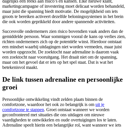
dagelijks een reeks aan risico’s en kansen. Elke nieuwe klant,
marketingcampagne of investering moet delicaat worden behandeld,
maar juist die spanning biedt motivatie. De mogelijkheid om iets
groots te bereiken activeert dezelfde beloningssystemen in het brein
die ook worden geprikkeld door andere spannende activiteiten.
Succesvolle ondernemers zien risico bovendien vaak anders dan de
gemiddelde persoon. Waar sommigen vooral de kans op verlies zien,
richten ondernemers zich op de potentiële winst. Hierdoor ontstaat
een mindset waarbij uitdagingen niet worden vermeden, maar juist
worden opgezocht. De zoektocht naar adrenaline is daarom vaak
een zoektocht naar vooruitgang. Het draait niet om de spanning,
maar om het gevoel dat er iets op het spel staat. Dat is wat het
betekenisvol maakt.
De link tussen adrenaline en persoonlijke
groei
Persoonlijke ontwikkeling vindt zelden plaats binnen de
comfortzone, waardoor het ook zo belangrijk is om
uit je
comfortzone te stappen
. Groei ontstaat wanneer we worden
geconfronteerd met situaties die ons uitdagen om nieuwe
vaardigheden te ontwikkelen en oude overtuigingen los te laten.
Adrenaline speelt hierin een belangrijke rol, want wanneer we iets