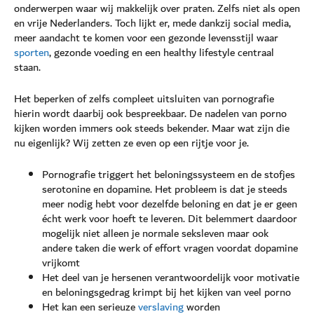
onderwerpen waar wij makkelijk over praten. Zelfs niet als open
en vrije Nederlanders. Toch lijkt er, mede dankzij social media,
meer aandacht te komen voor een gezonde levensstijl waar
sporten
, gezonde voeding en een healthy lifestyle centraal
staan.
Het beperken of zelfs compleet uitsluiten van pornografie
hierin wordt daarbij ook bespreekbaar. De nadelen van porno
kijken worden immers ook steeds bekender. Maar wat zijn die
nu eigenlijk? Wij zetten ze even op een rijtje voor je.
Pornografie triggert het beloningssysteem en de stofjes
serotonine en dopamine. Het probleem is dat je steeds
meer nodig hebt voor dezelfde beloning en dat je er geen
écht werk voor hoeft te leveren. Dit belemmert daardoor
mogelijk niet alleen je normale seksleven maar ook
andere taken die werk of effort vragen voordat dopamine
vrijkomt
Het deel van je hersenen verantwoordelijk voor motivatie
en beloningsgedrag krimpt bij het kijken van veel porno
Het kan een serieuze
verslaving
worden