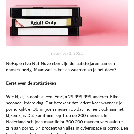
november 1, 2022
NoFap en No Nut November zijn de laatste jaren aan een
opmars bezig. Maar wat is het en waarom zo je het doen?
Eerst even de statistieken
Wie kijkt, is nooit alleen. Er zijn 29.999.999 anderen. Elke
seconde. Iedere dag. Dat betekent dat iedere keer wanneer je
porno kijkt er 30 miljoen mensen op dat moment ook aan het
kijken zijn. Dat komt neer op 1 op de 200 mensen. In
Nederland schijnen maar liefst 300.000 mannen verslaafd te
zijn aan porno. 37 procent van alles in cyberspace is porno. Een