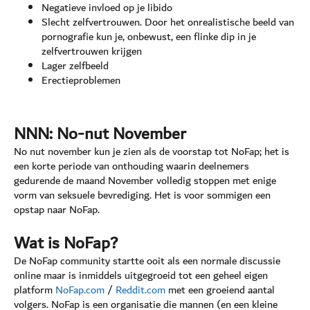
Negatieve invloed op je libido
Slecht zelfvertrouwen. Door het onrealistische beeld van
pornografie kun je, onbewust, een flinke dip in je
zelfvertrouwen krijgen
Lager zelfbeeld
Erectieproblemen
NNN: No-nut November
No nut november kun je zien als de voorstap tot NoFap; het is
een korte periode van onthouding waarin deelnemers
gedurende de maand November volledig stoppen met enige
vorm van seksuele bevrediging. Het is voor sommigen een
opstap naar NoFap.
Wat is NoFap?
De NoFap community startte ooit als een normale discussie
online maar is inmiddels uitgegroeid tot een geheel eigen
platform
NoFap.com
/
Reddit.com
met een groeiend aantal
volgers. NoFap is een organisatie die mannen (en een kleine