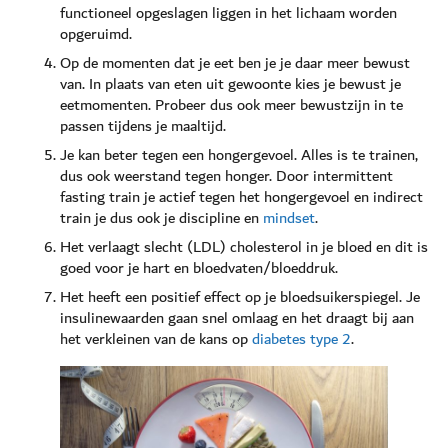
functioneel opgeslagen liggen in het lichaam worden
opgeruimd.
Op de momenten dat je eet ben je je daar meer bewust
van. In plaats van eten uit gewoonte kies je bewust je
eetmomenten. Probeer dus ook meer bewustzijn in te
passen tijdens je maaltijd.
Je kan beter tegen een hongergevoel. Alles is te trainen,
dus ook weerstand tegen honger. Door intermittent
fasting train je actief tegen het hongergevoel en indirect
train je dus ook je discipline en
mindset
.
Het verlaagt slecht (LDL) cholesterol in je bloed en dit is
goed voor je hart en bloedvaten/bloeddruk.
Het heeft een positief effect op je bloedsuikerspiegel. Je
insulinewaarden gaan snel omlaag en het draagt bij aan
het verkleinen van de kans op
diabetes type 2
.