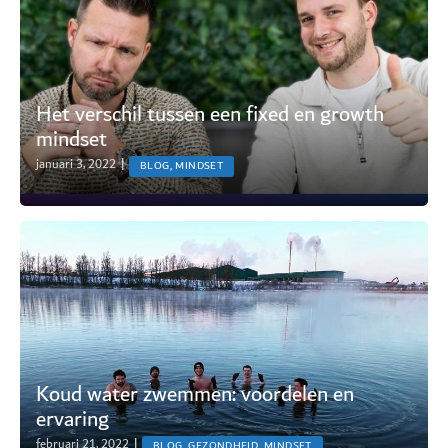
Het verschil tussen een fixed en growth
mindset
januari 3, 2022
|
BLOG, MINDSET
Koud water zwemmen: voordelen en
ervaring
februari 21, 2022
|
BLOG, GEZONDHEID, MINDSET