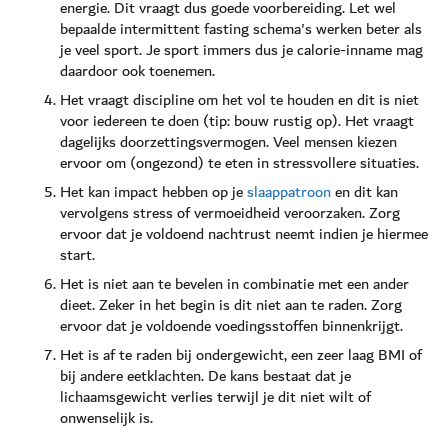
energie. Dit vraagt dus goede voorbereiding. Let wel
bepaalde intermittent fasting schema's werken beter als
je veel sport. Je sport immers dus je calorie-inname mag
daardoor ook toenemen.
Het vraagt discipline om het vol te houden en dit is niet
voor iedereen te doen (tip: bouw rustig op). Het vraagt
dagelijks doorzettingsvermogen. Veel mensen kiezen
ervoor om (ongezond) te eten in stressvollere situaties.
Het kan impact hebben op je
slaappatroon
en dit kan
vervolgens stress of vermoeidheid veroorzaken. Zorg
ervoor dat je voldoend nachtrust neemt indien je hiermee
start.
Het is niet aan te bevelen in combinatie met een ander
dieet. Zeker in het begin is dit niet aan te raden. Zorg
ervoor dat je voldoende voedingsstoffen binnenkrijgt.
Het is af te raden bij ondergewicht, een zeer laag BMI of
bij andere eetklachten. De kans bestaat dat je
lichaamsgewicht verlies terwijl je dit niet wilt of
onwenselijk is.