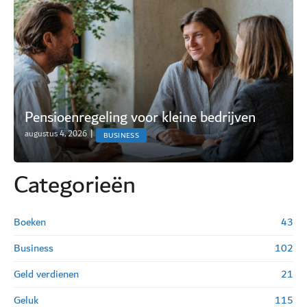
Pensioenregeling voor kleine bedrijven
augustus 4, 2026
|
BUSINESS
Categorie
ë
n
Boeken
43
Business
102
Geld verdienen
21
Geluk
115