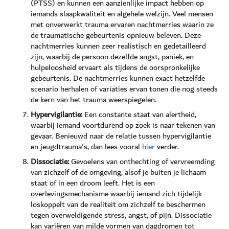
(PTSS) en kunnen een aanzienlijke impact hebben op
iemands slaapkwaliteit en algehele welzijn. Veel mensen
met onverwerkt trauma ervaren nachtmerries waarin ze
de traumatische gebeurtenis opnieuw beleven. Deze
nachtmerries kunnen zeer realistisch en gedetailleerd
zijn, waarbij de persoon dezelfde angst, paniek, en
hulpeloosheid ervaart als tijdens de oorspronkelijke
gebeurtenis. De nachtmerries kunnen exact hetzelfde
scenario herhalen of variaties ervan tonen die nog steeds
de kern van het trauma weerspiegelen.
Hypervigilantie:
Een constante staat van alertheid,
waarbij iemand voortdurend op zoek is naar tekenen van
gevaar. Benieuwd naar de relatie tussen hypervigilantie
en jeugdtrauma's, dan lees vooral
hier
verder.
Dissociatie:
Gevoelens van onthechting of vervreemding
van zichzelf of de omgeving, alsof je buiten je lichaam
staat of in een droom leeft. Het is een
overlevingsmechanisme waarbij iemand zich tijdelijk
loskoppelt van de realiteit om zichzelf te beschermen
tegen overweldigende stress, angst, of pijn. Dissociatie
kan variëren van milde vormen van dagdromen tot