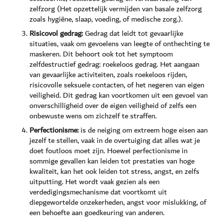
zelfzorg (Het opzettelijk vermijden van basale zelfzorg
zoals hygiëne, slaap, voeding, of medische zorg.).
Risicovol gedrag:
Gedrag dat leidt tot gevaarlijke
situaties, vaak om gevoelens van leegte of onthechting te
maskeren. Dit behoort ook tot het symptoom
zelfdestructief gedrag: roekeloos gedrag. Het aangaan
van gevaarlijke activiteiten, zoals roekeloos rijden,
risicovolle seksuele contacten, of het negeren van eigen
veiligheid. Dit gedrag kan voortkomen uit een gevoel van
onverschilligheid over de eigen veiligheid of zelfs een
onbewuste wens om zichzelf te straffen.
Perfectionisme:
is de neiging om extreem hoge eisen aan
jezelf te stellen, vaak in de overtuiging dat alles wat je
doet foutloos moet zijn. Hoewel perfectionisme in
sommige gevallen kan leiden tot prestaties van hoge
kwaliteit, kan het ook leiden tot stress, angst, en zelfs
uitputting. Het wordt vaak gezien als een
verdedigingsmechanisme dat voortkomt uit
diepgewortelde onzekerheden, angst voor mislukking, of
een behoefte aan goedkeuring van anderen.