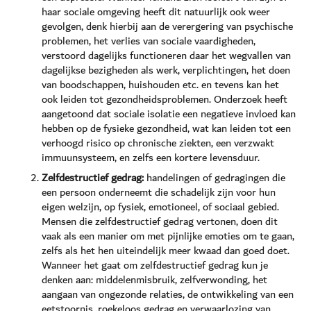
haar sociale omgeving heeft dit natuurlijk ook weer
gevolgen, denk hierbij aan de verergering van psychische
problemen, het verlies van sociale vaardigheden,
verstoord dagelijks functioneren daar het wegvallen van
dagelijkse bezigheden als werk, verplichtingen, het doen
van boodschappen, huishouden etc. en tevens kan het
ook leiden tot gezondheidsproblemen. Onderzoek heeft
aangetoond dat sociale isolatie een negatieve invloed kan
hebben op de fysieke gezondheid, wat kan leiden tot een
verhoogd risico op chronische ziekten, een verzwakt
immuunsysteem, en zelfs een kortere levensduur.
Zelfdestructief gedrag:
handelingen of gedragingen die
een persoon onderneemt die schadelijk zijn voor hun
eigen welzijn, op fysiek, emotioneel, of sociaal gebied.
Mensen die zelfdestructief gedrag vertonen, doen dit
vaak als een manier om met pijnlijke emoties om te gaan,
zelfs als het hen uiteindelijk meer kwaad dan goed doet.
Wanneer het gaat om zelfdestructief gedrag kun je
denken aan: middelenmisbruik, zelfverwonding, het
aangaan van ongezonde relaties, de ontwikkeling van een
eetstoornis, roekeloos gedrag en verwaarlozing van