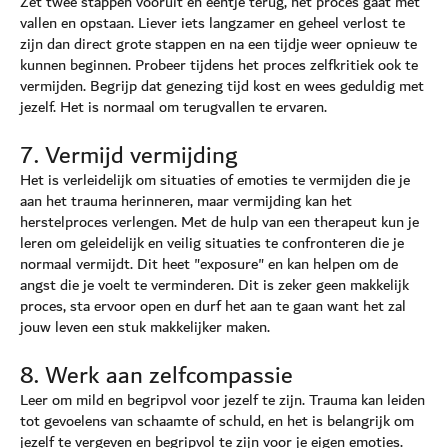
Zet twee stappen vooruit en eentje terug, het proces gaat met
vallen en opstaan. Liever iets langzamer en geheel verlost te
zijn dan direct grote stappen en na een tijdje weer opnieuw te
kunnen beginnen. Probeer tijdens het proces zelfkritiek ook te
vermijden. Begrijp dat genezing tijd kost en wees geduldig met
jezelf. Het is normaal om terugvallen te ervaren.
7. Vermijd vermijding
Het is verleidelijk om situaties of emoties te vermijden die je
aan het trauma herinneren, maar vermijding kan het
herstelproces verlengen. Met de hulp van een therapeut kun je
leren om geleidelijk en veilig situaties te confronteren die je
normaal vermijdt. Dit heet "exposure" en kan helpen om de
angst die je voelt te verminderen. Dit is zeker geen makkelijk
proces, sta ervoor open en durf het aan te gaan want het zal
jouw leven een stuk makkelijker maken.
8. Werk aan zelfcompassie
Leer om mild en begripvol voor jezelf te zijn. Trauma kan leiden
tot gevoelens van schaamte of schuld, en het is belangrijk om
jezelf te vergeven en begripvol te zijn voor je eigen emoties.