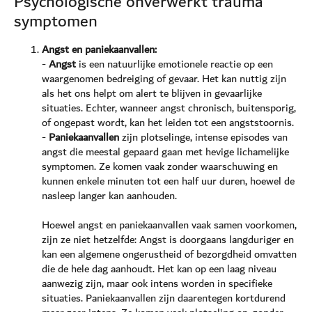
Psychologische onverwerkt trauma
symptomen
Angst en paniekaanvallen:
-
Angst
is een natuurlijke emotionele reactie op een
waargenomen bedreiging of gevaar. Het kan nuttig zijn
als het ons helpt om alert te blijven in gevaarlijke
situaties. Echter, wanneer angst chronisch, buitensporig,
of ongepast wordt, kan het leiden tot een angststoornis.
-
Paniekaanvallen
zijn plotselinge, intense episodes van
angst die meestal gepaard gaan met hevige lichamelijke
symptomen. Ze komen vaak zonder waarschuwing en
kunnen enkele minuten tot een half uur duren, hoewel de
nasleep langer kan aanhouden.
Hoewel angst en paniekaanvallen vaak samen voorkomen,
zijn ze niet hetzelfde: Angst is doorgaans langduriger en
kan een algemene ongerustheid of bezorgdheid omvatten
die de hele dag aanhoudt. Het kan op een laag niveau
aanwezig zijn, maar ook intens worden in specifieke
situaties. Paniekaanvallen zijn daarentegen kortdurend