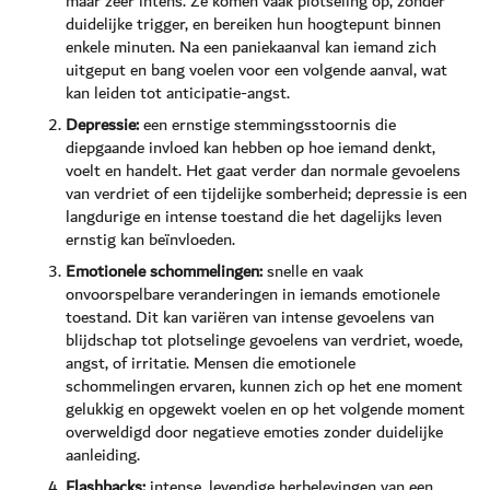
maar zeer intens. Ze komen vaak plotseling op, zonder
duidelijke trigger, en bereiken hun hoogtepunt binnen
enkele minuten. Na een paniekaanval kan iemand zich
uitgeput en bang voelen voor een volgende aanval, wat
kan leiden tot anticipatie-angst.
Depressie:
een ernstige stemmingsstoornis die
diepgaande invloed kan hebben op hoe iemand denkt,
voelt en handelt. Het gaat verder dan normale gevoelens
van verdriet of een tijdelijke somberheid; depressie is een
langdurige en intense toestand die het dagelijks leven
ernstig kan beïnvloeden.
Emotionele schommelingen:
snelle en vaak
onvoorspelbare veranderingen in iemands emotionele
toestand. Dit kan variëren van intense gevoelens van
blijdschap tot plotselinge gevoelens van verdriet, woede,
angst, of irritatie. Mensen die emotionele
schommelingen ervaren, kunnen zich op het ene moment
gelukkig en opgewekt voelen en op het volgende moment
overweldigd door negatieve emoties zonder duidelijke
aanleiding.
Flashbacks:
intense, levendige herbelevingen van een