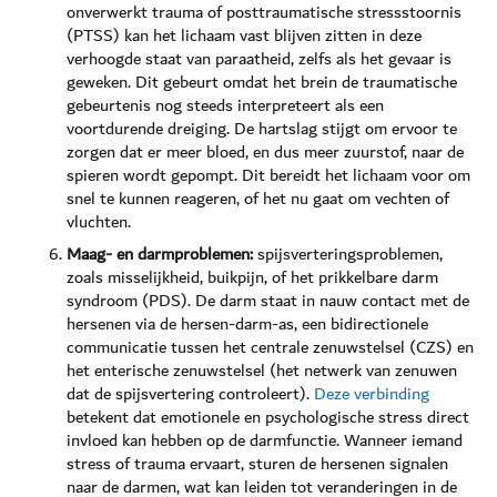
onverwerkt trauma of posttraumatische stressstoornis
(PTSS) kan het lichaam vast blijven zitten in deze
verhoogde staat van paraatheid, zelfs als het gevaar is
geweken. Dit gebeurt omdat het brein de traumatische
gebeurtenis nog steeds interpreteert als een
voortdurende dreiging. De hartslag stijgt om ervoor te
zorgen dat er meer bloed, en dus meer zuurstof, naar de
spieren wordt gepompt. Dit bereidt het lichaam voor om
snel te kunnen reageren, of het nu gaat om vechten of
vluchten.
Maag- en darmproblemen:
spijsverteringsproblemen,
zoals misselijkheid, buikpijn, of het prikkelbare darm
syndroom (PDS). De darm staat in nauw contact met de
hersenen via de hersen-darm-as, een bidirectionele
communicatie tussen het centrale zenuwstelsel (CZS) en
het enterische zenuwstelsel (het netwerk van zenuwen
dat de spijsvertering controleert).
Deze verbinding
betekent dat emotionele en psychologische stress direct
invloed kan hebben op de darmfunctie. Wanneer iemand
stress of trauma ervaart, sturen de hersenen signalen
naar de darmen, wat kan leiden tot veranderingen in de