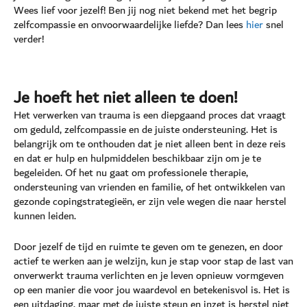
Wees lief voor jezelf! Ben jij nog niet bekend met het begrip
zelfcompassie en onvoorwaardelijke liefde? Dan lees
hier
snel
verder!
Je hoeft het niet alleen te doen!
Het verwerken van trauma is een diepgaand proces dat vraagt
om geduld, zelfcompassie en de juiste ondersteuning. Het is
belangrijk om te onthouden dat je niet alleen bent in deze reis
en dat er hulp en hulpmiddelen beschikbaar zijn om je te
begeleiden. Of het nu gaat om professionele therapie,
ondersteuning van vrienden en familie, of het ontwikkelen van
gezonde copingstrategieën, er zijn vele wegen die naar herstel
kunnen leiden.
Door jezelf de tijd en ruimte te geven om te genezen, en door
actief te werken aan je welzijn, kun je stap voor stap de last van
onverwerkt trauma verlichten en je leven opnieuw vormgeven
op een manier die voor jou waardevol en betekenisvol is. Het is
een uitdaging, maar met de juiste steun en inzet is herstel niet