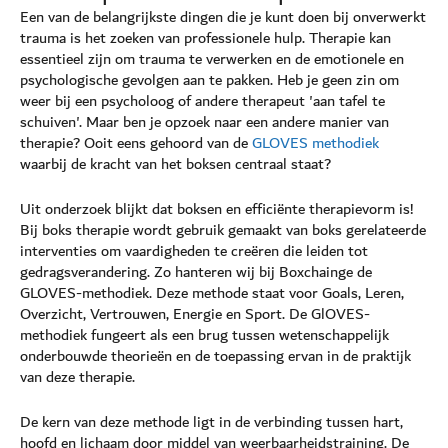
Een van de belangrijkste dingen die je kunt doen bij onverwerkt
trauma is het zoeken van professionele hulp. Therapie kan
essentieel zijn om trauma te verwerken en de emotionele en
psychologische gevolgen aan te pakken. Heb je geen zin om
weer bij een psycholoog of andere therapeut 'aan tafel te
schuiven'. Maar ben je opzoek naar een andere manier van
therapie? Ooit eens gehoord van de
GLOVES methodiek
waarbij de kracht van het boksen centraal staat?
Uit onderzoek blijkt dat boksen en efficiënte therapievorm is!
Bij boks therapie wordt gebruik gemaakt van boks gerelateerde
interventies om vaardigheden te creëren die leiden tot
gedragsverandering. Zo hanteren wij bij Boxchainge de
GLOVES-methodiek. Deze methode staat voor Goals, Leren,
Overzicht, Vertrouwen, Energie en Sport. De GlOVES-
methodiek fungeert als een brug tussen wetenschappelijk
onderbouwde theorieën en de toepassing ervan in de praktijk
van deze therapie.
De kern van deze methode ligt in de verbinding tussen hart,
hoofd en lichaam door middel van weerbaarheidstraining. De